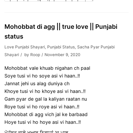
Mohobbat di agg || true love || Punjabi
status
Love Punjabi Shayari
,
Punjabi Status
,
Sacha Pyar Punjabi
Shayari
by
Roop
November 9, 2020
Mohobbat vale khuab nigahan ch paal
Soye tusi vi ho soye asi vi haan..!!
Jannat jehi us alag duniya ch
Khoye tusi vi ho khoye asi vi haan..!!
Gam pyar de gal la kaliyan raatan nu
Roye tusi vi ho roye asi vi haan..!!
Mohobbat di agg vich jal ke barbaad
Hoye tusi vi ho hoye asi vi haan..!!
ਮੋਹੁੱਬਤ ਵਾਲੇ ਖ਼ੁਆਬ ਨਿਗਾਹਾਂ ‘ਚ ਪਾਲ