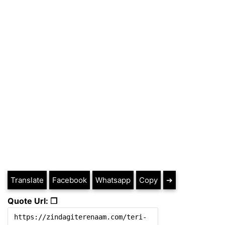
Translate
Facebook
Whatsapp
Copy
➔
Quote Url: ❐