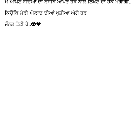
ਮੈਂ ਆਪਣੇ ਬੱਚਿਆਂ ਦਾ ਨਸੀਬ ਆਪਣੇ ਹੱਥ ਨਾਲ ਲਿਖਣ ਦਾ ਹੱਕ ਮੰਗਾਂਗੀ„
ਕਿਉਂਕਿ ਮੇਰੀ ਔਲਾਦ ਦੀਆਂ ਖੁਸ਼ੀਆ ਅੱਗੇ ਹਰ
ਜੰਨਤ ਛੋਟੀ ਹੈ..🧿❤️