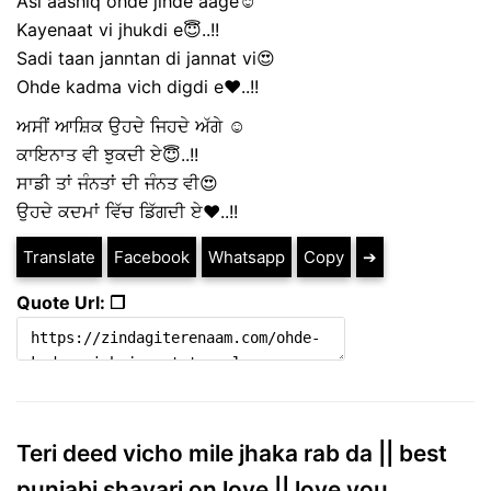
Asi aashiq ohde jihde aage☺️
Kayenaat vi jhukdi e😇..!!
Sadi taan janntan di jannat vi😍
Ohde kadma vich digdi e❤️..!!
ਅਸੀਂ ਆਸ਼ਿਕ ਉਹਦੇ ਜਿਹਦੇ ਅੱਗੇ ☺️
ਕਾਇਨਾਤ ਵੀ ਝੁਕਦੀ ਏ😇..!!
ਸਾਡੀ ਤਾਂ ਜੰਨਤਾਂ ਦੀ ਜੰਨਤ ਵੀ😍
ਉਹਦੇ ਕਦਮਾਂ ਵਿੱਚ ਡਿੱਗਦੀ ਏ❤️..!!
Translate
Facebook
Whatsapp
Copy
➔
Quote Url: ❐
Teri deed vicho mile jhaka rab da || best
punjabi shayari on love || love you