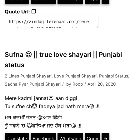
Quote Url: ❐
Sufna 😍 || true love shayari || Punjabi
status
2 Lines Punjabi Shayari
,
Love Punjabi Shayari
,
Punjabi Status
,
Sacha Pyar Punjabi Shayari
by
Roop
April 20, 2020
Mere kadmi jannat😍 aan diggi
Tu sufne ch😇 fadeya jad hath mera😘..!!
ਮੇਰੇ ਕਦਮੀਂ ਜੰਨਤ 😍ਆਣ ਡਿੱਗੀ
ਤੂੰ ਸੁਫ਼ਨੇ ‘ਚ 😇ਫੜਿਆ ਜਦ ਹੱਥ ਮੇਰਾ😘..!!
Translate
Facebook
Whatsapp
Copy
➔