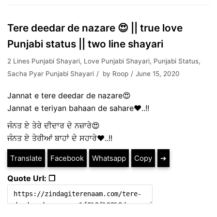
Tere deedar de nazare 😍 || true love
Punjabi status || two line shayari
2 Lines Punjabi Shayari
,
Love Punjabi Shayari
,
Punjabi Status
,
Sacha Pyar Punjabi Shayari
by
Roop
June 15, 2020
Jannat e tere deedar de nazare😍
Jannat e teriyan bahaan de sahare❤️..!!
ਜੰਨਤ ਏ ਤੇਰੇ ਦੀਦਾਰ ਦੇ ਨਜ਼ਾਰੇ😍
ਜੰਨਤ ਏ ਤੇਰੀਆਂ ਬਾਹਾਂ ਦੇ ਸਹਾਰੇ❤️..!!
Translate
Facebook
Whatsapp
Copy
➔
Quote Url: ❐