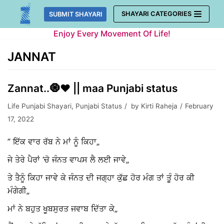
Skip
SHAYARI CATEGORIES
SUBMIT SHAYARI
to
Enjoy Every Movement Of Life!
content
JANNAT
Zannat..🧿❤️ || maa Punjabi status
Life Punjabi Shayari
,
Punjabi Status
by
Kirti Raheja
February
17, 2022
” ਇੱਕ ਵਾਰ ਰੱਬ ਨੇ ਮਾਂ ਨੂੰ ਕਿਹਾ„
ਜੇ ਤੇਰੇ ਪੈਰਾਂ ‘ਚੋ ਜੰਨਤ ਵਾਪਸ ਲੈ ਲਈ ਜਾਵੇ„
ਤੇ ਤੈਨੂੰ ਕਿਹਾ ਜਾਵੇ ਕੇ ਜੰਨਤ ਦੀ ਜਗ੍ਹਾ ਕੁੱਛ ਹੋਰ ਮੰਗ ਤਾਂ ਤੂੰ ਹੋਰ ਕੀ
ਮੰਗੇਗੀ„
ਮਾਂ ਨੇ ਬਹੁਤ ਖੂਬਸੁਰਤ ਜਵਾਬ ਦਿੱਤਾ ਕੇ„