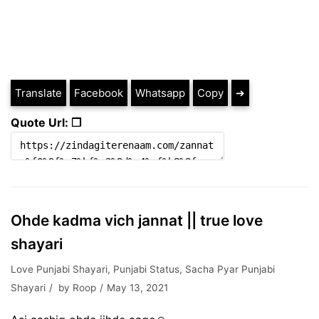
Translate
Facebook
Whatsapp
Copy
➔
Quote Url: ❐
Ohde kadma vich jannat || true love
shayari
Love Punjabi Shayari
,
Punjabi Status
,
Sacha Pyar Punjabi
Shayari
by
Roop
May 13, 2021