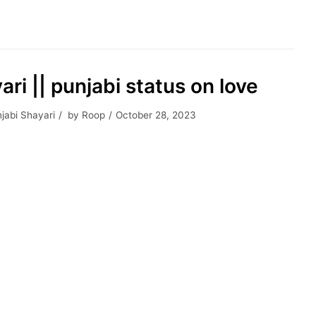
ri || punjabi status on love
jabi Shayari
by
Roop
October 28, 2023