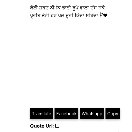
ਕੋਈ ਸ਼ਬਦ ਨੀ ਕਿ ਭਾਈ ਰੂਪੇ ਵਾਲਾ ਦੱਸ ਸਕੇ
ਪ੍ਰੀਤ ਤੇਰੀ ਹਰ ਪਲ ਦੂਰੀ ਕਿੱਦਾ ਸਹਿੰਦਾ ਮੈਂ❤️
Translate
Facebook
Whatsapp
Copy
Quote Url: ❐