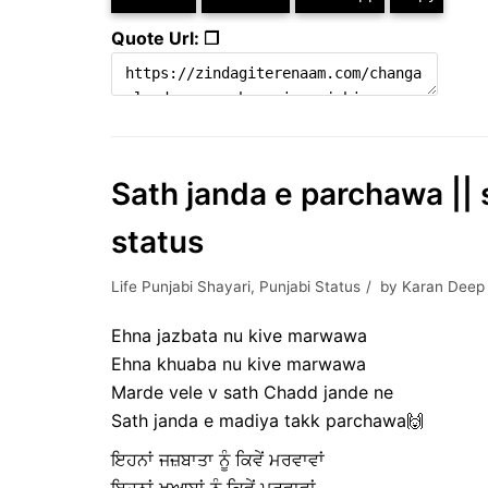
Quote Url: ❐
Sath janda e parchawa || s
status
Life Punjabi Shayari
,
Punjabi Status
by
Karan Deep
Ehna jazbata nu kive marwawa
Ehna khuaba nu kive marwawa
Marde vele v sath Chadd jande ne
Sath janda e madiya takk parchawa🙌
ਇਹਨਾਂ ਜਜ਼ਬਾਤਾ ਨੂੰ ਕਿਵੇਂ ਮਰਵਾਵਾਂ