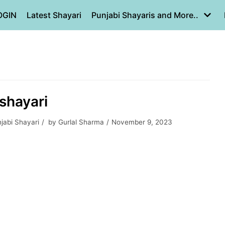
OGIN
Latest Shayari
Punjabi Shayaris and More..
 shayari
jabi Shayari
by
Gurlal Sharma
November 9, 2023