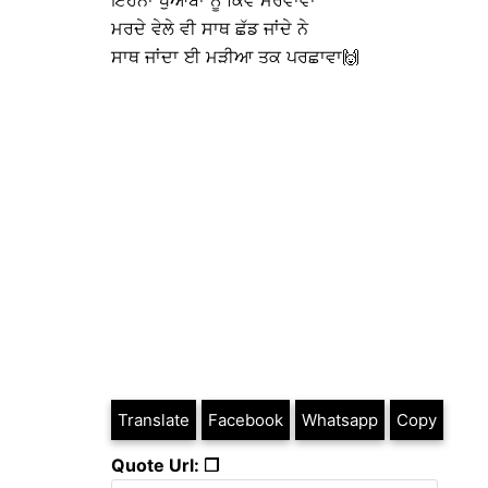
ਇਹਨਾਂ ਖੁਆਬਾਂ ਨੂੰ ਕਿਵੇਂ ਮਰਵਾਵਾਂ
ਮਰਦੇ ਵੇਲੇ ਵੀ ਸਾਥ ਛੱਡ ਜਾਂਦੇ ਨੇ
ਸਾਥ ਜਾਂਦਾ ਈ ਮੜੀਆ ਤਕ ਪਰਛਾਵਾ🙌
Translate
Facebook
Whatsapp
Copy
Quote Url: ❐