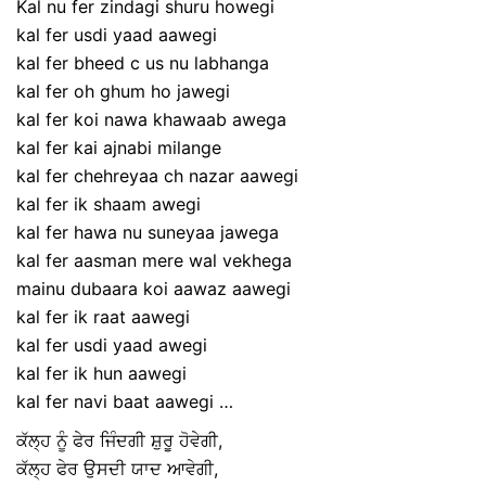
Kal nu fer zindagi shuru howegi
kal fer usdi yaad aawegi
kal fer bheed c us nu labhanga
kal fer oh ghum ho jawegi
kal fer koi nawa khawaab awega
kal fer kai ajnabi milange
kal fer chehreyaa ch nazar aawegi
kal fer ik shaam awegi
kal fer hawa nu suneyaa jawega
kal fer aasman mere wal vekhega
mainu dubaara koi aawaz aawegi
kal fer ik raat aawegi
kal fer usdi yaad awegi
kal fer ik hun aawegi
kal fer navi baat aawegi …
ਕੱਲ੍ਹ ਨੂੰ ਫੇਰ ਜਿੰਦਗੀ ਸ਼ੁਰੂ ਹੋਵੇਗੀ,
ਕੱਲ੍ਹ ਫੇਰ ਉਸਦੀ ਯਾਦ ਆਵੇਗੀ,