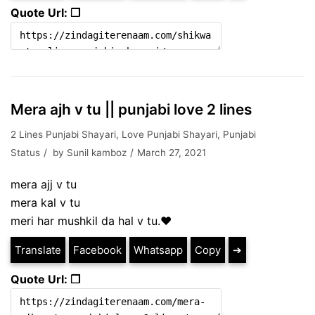
Quote Url: ❐
Mera ajh v tu || punjabi love 2 lines
2 Lines Punjabi Shayari
,
Love Punjabi Shayari
,
Punjabi
Status
by
Sunil kamboz
March 27, 2021
mera ajj v tu
mera kal v tu
meri har mushkil da hal v tu.❤
Translate
Facebook
Whatsapp
Copy
➔
Quote Url: ❐