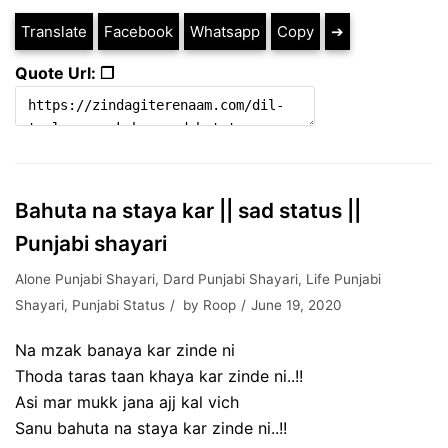
Translate
Facebook
Whatsapp
Copy
➔
Quote Url: ❐
Bahuta na staya kar || sad status ||
Punjabi shayari
Alone Punjabi Shayari
,
Dard Punjabi Shayari
,
Life Punjabi
Shayari
,
Punjabi Status
by
Roop
June 19, 2020
Na mzak banaya kar zinde ni
Thoda taras taan khaya kar zinde ni..!!
Asi mar mukk jana ajj kal vich
Sanu bahuta na staya kar zinde ni..!!