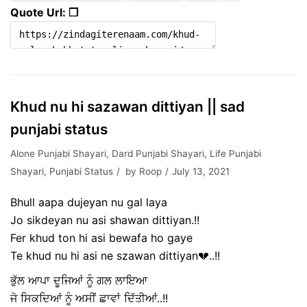
Quote Url: ❐
Khud nu hi sazawan dittiyan || sad
punjabi status
Alone Punjabi Shayari
,
Dard Punjabi Shayari
,
Life Punjabi
Shayari
,
Punjabi Status
by
Roop
July 13, 2021
Bhull aapa dujeyan nu gal laya
Jo sikdeyan nu asi shawan dittiyan.!!
Fer khud ton hi asi bewafa ho gaye
Te khud nu hi asi ne szawan dittiyan💔..!!
ਭੁੱਲ ਆਪਾ ਦੂਜਿਆਂ ਨੂੰ ਗਲ ਲਾਇਆ
ਜੋ ਸਿਕਦਿਆਂ ਨੂੰ ਅਸੀਂ ਛਾਵਾਂ ਦਿੱਤੀਆਂ..!!