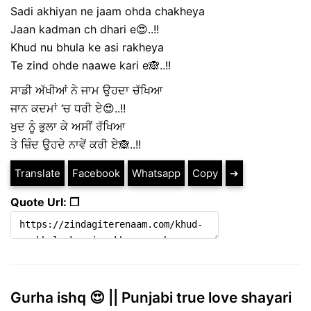
Sadi akhiyan ne jaam ohda chakheya
Jaan kadman ch dhari e😍..!!
Khud nu bhula ke asi rakheya
Te zind ohde naawe kari e🙈..!!
ਸਾਡੀ ਅੱਖੀਆਂ ਨੇ ਜਾਮ ਉਹਦਾ ਚੱਖਿਆ
ਜਾਨ ਕਦਮਾਂ ‘ਚ ਧਰੀ ਏ😍..!!
ਖੁਦ ਨੂੰ ਭੁਲਾ ਕੇ ਅਸੀਂ ਰੱਖਿਆ
ਤੇ ਜ਼ਿੰਦ ਉਹਦੇ ਨਾਵੇਂ ਕਰੀ ਏ🙈..!!
Translate
Facebook
Whatsapp
Copy
➔
Quote Url: ❐
Gurha ishq 😍 || Punjabi true love shayari