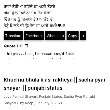
ਰਾਹਾਂ ਤੇਰੀਆਂ ਰਹਿੰਦੇ ਹਾਂ ਅਸੀਂ ਤੱਕਦੇ
ਅੱਖਾਂ ਖੁੱਲ੍ਹੀਆਂ ਨਾ ਦੇਖ ਦੇਖ ਥੱਕਦੇ
ਦਿੱਤੇ ਖੁਦ ਨੂੰ ਦਿਲਾਸੇ ਤੇਰੇ ਆਉਣ ਦੇ
ਤੈਨੂੰ ਮਿਲਨੇ ਦੀ ਉਮੀਦ ਹਾਂ ਅਸੀਂ ਰੱਖਦੇ❤️..!!
Translate
Facebook
Whatsapp
Copy
➔
Quote Url: ❐
Khud nu bhula k asi rakheya || sacha pyar
shayari || punjabi status
Love Punjabi Shayari
,
Punjabi Status
,
Sacha Pyar Punjabi
Shayari
by
Roop
January 6, 2021