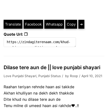
Translate
Facebook
Whatsapp
Copy
➔
Quote Url: ❐
Dilase tere aun de || love punjabi shayari
Love Punjabi Shayari
,
Punjabi Status
by
Roop
April 10, 2021
Raahan teriyan rehnde haan asi takkde
Akhan khulliyan na dekh dekh thakkde
Dite khud nu dilase tere aun de
Tenu milne di umeed haan asi rakhde❤️..!!