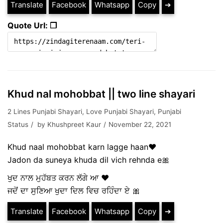
Translate
Facebook
Whatsapp
Copy
➔
Quote Url: ❐
Khud nal mohobbat || two line shayari
2 Lines Punjabi Shayari
,
Love Punjabi Shayari
,
Punjabi
Status
by
Khushpreet Kaur
November 22, 2021
Khud naal mohobbat karn lagge haan♥
Jadon da suneya khuda dil vich rehnda e🎀
ਖੁਦ ਨਾਲ ਮੁਹੱਬਤ ਕਰਨ ਲੱਗੇ ਆ ♥️
ਜਦੋਂ ਦਾ ਸੁਣਿਆ ਖੁਦਾ ਦਿਲ ਵਿਚ ਰਹਿੰਦਾ ਏ 🎀
Translate
Facebook
Whatsapp
Copy
➔