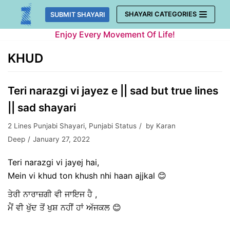
Skip
SHAYARI CATEGORIES
SUBMIT SHAYARI
to
Enjoy Every Movement Of Life!
content
KHUD
Teri narazgi vi jayez e || sad but true lines
|| sad shayari
2 Lines Punjabi Shayari
,
Punjabi Status
by
Karan
Deep
January 27, 2022
Teri narazgi vi jayej hai,
Mein vi khud ton khush nhi haan ajjkal 😊
ਤੇਰੀ ਨਾਰਾਜ਼ਗੀ ਵੀ ਜਾਇਜ ਹੈ ,
ਮੈਂ ਵੀ ਖੁੱਦ ਤੋਂ ਖੁਸ਼ ਨਹੀਂ ਹਾਂ ਅੱਜਕਲ 😊