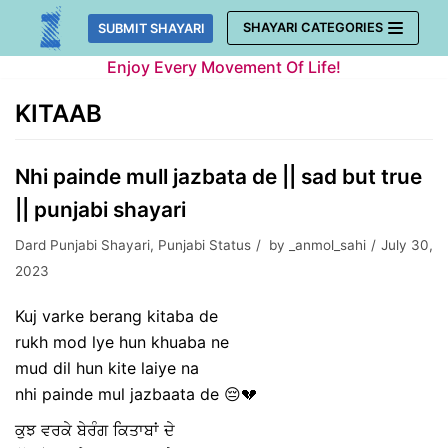
Skip
SHAYARI CATEGORIES
SUBMIT SHAYARI
to
Enjoy Every Movement Of Life!
content
KITAAB
Nhi painde mull jazbata de || sad but true
|| punjabi shayari
Dard Punjabi Shayari
,
Punjabi Status
by
_anmol_sahi
July 30,
2023
Kuj varke berang kitaba de
rukh mod lye hun khuaba ne
mud dil hun kite laiye na
nhi painde mul jazbaata de 😔💔
ਕੁਝ ਵਰਕੇ ਬੇਰੰਗ ਕਿਤਾਬਾਂ ਦੇ