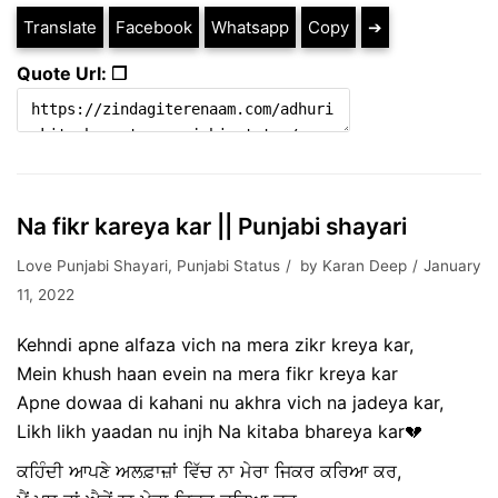
Translate
Facebook
Whatsapp
Copy
➔
Quote Url: ❐
Na fikr kareya kar || Punjabi shayari
Love Punjabi Shayari
,
Punjabi Status
by
Karan Deep
January
11, 2022
Kehndi apne alfaza vich na mera zikr kreya kar,
Mein khush haan evein na mera fikr kreya kar
Apne dowaa di kahani nu akhra vich na jadeya kar,
Likh likh yaadan nu injh Na kitaba bhareya kar💔
ਕਹਿੰਦੀ ਆਪਣੇ ਅਲਫ਼ਾਜ਼ਾਂ ਵਿੱਚ ਨਾ ਮੇਰਾ ਜਿਕਰ ਕਰਿਆ ਕਰ,