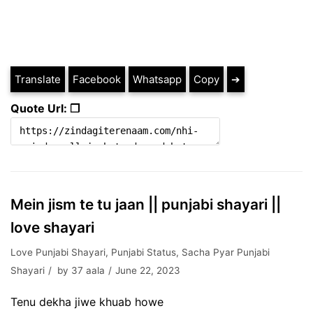
Translate
Facebook
Whatsapp
Copy
➔
Quote Url: ❐
Mein jism te tu jaan || punjabi shayari ||
love shayari
Love Punjabi Shayari
,
Punjabi Status
,
Sacha Pyar Punjabi
Shayari
by
37 aala
June 22, 2023
Tenu dekha jiwe khuab howe