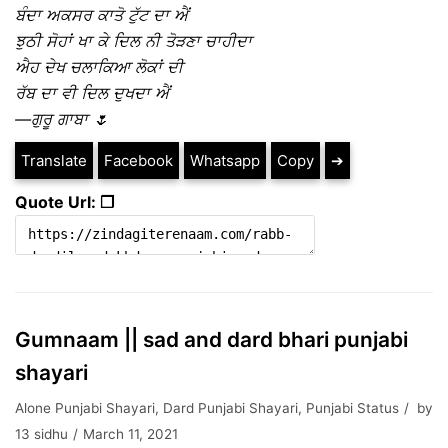
ਬੰਦਾ ਅਕਸਰ ਕਾਤੋ ਟੁੱਟ ਦਾ ਐਂ
ਝੁਠੀ ਸੋਹਾਂ ਖਾ ਕੇ ਦਿਲ ਨੀ ਤੋੜਣਾ ਚਾਹੀਦਾ
ਐਹ ਦੇਖ ਚਲਾਕਿਆ ਲੋਕਾਂ ਦੀ
ਰੱਬ ਦਾ ਵੀ ਦਿਲ ਦੁਖਦਾ ਐਂ
—ਗੁਰੂ ਗਾਬਾ 🌷
Translate
Facebook
Whatsapp
Copy
➔
Quote Url: ❐
Gumnaam || sad and dard bhari punjabi
shayari
Alone Punjabi Shayari
,
Dard Punjabi Shayari
,
Punjabi Status
by
13 sidhu
March 11, 2021