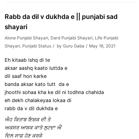
Rabb da dil v dukhda e || punjabi sad
shayari
Alone Punjabi Shayari
,
Dard Punjabi Shayari
,
Life Punjabi
Shayari
,
Punjabi Status
by
Guru Gaba
May 16, 2021
Eh kitaab ishq di te
aksar aashq kaato luttda e
dil saaf hon karke
banda aksar kato tutt da e
jhoothi sohaa kha ke dil ni todhna chahida
eh dekh chalakeyaa lokaa di
rabb da v dil dukhda e
ਐਹ ਕਿਤਾਬ ਇਸ਼ਕ ਦੀ ਤੇ
ਅਕਸਰ ਆਸ਼ਕ ਕਾਤੋ ਲੁਟਦਾ ‌ਐਂ
ਦਿਲ ਸਾਫ਼ ਹੋਣ ਕਰਕੇ