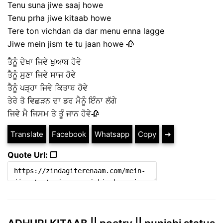
Tenu suna jiwe saaj howe
Tenu prha jiwe kitaab howe
Tere ton vichdan da dar menu enna lagge
Jiwe mein jism te tu jaan howe 🥀
ਤੈਨੂੰ ਦੇਖਾ ਜਿਵੇ ਖੁਆਬ ਹੋਵੇ
ਤੈਨੂੰ ਸੁਣਾ ਜਿਵੇ ਸਾਜ ਹੋਵੇ
ਤੈਨੂੰ ਪੜ੍ਹਾ ਜਿਵੇ ਕਿਤਾਬ ਹੋਵੇ
ਤੇਰੇ ਤੋ ਵਿਛੜਨ ਦਾ ਡਰ ਮੈਨੂੰ ਇੰਨਾ ਲੱਗੇ
ਜਿਵੇ ਮੈ ਜਿਸਮ ਤੇ ਤੂੰ ਜਾਨ ਹੋਵੇ🥀
Translate
Facebook
Whatsapp
Copy
➔
Quote Url: ❐