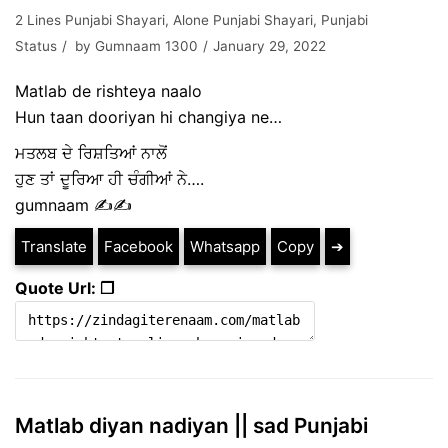
2 Lines Punjabi Shayari
,
Alone Punjabi Shayari
,
Punjabi
Status
by
Gumnaam 1300
January 29, 2022
Matlab de rishteya naalo
Hun taan dooriyan hi changiya ne…
ਮਤਲਬ ਦੇ ਰਿਸ਼ਤਿਆਂ ਨਾਲੋਂ
ਹੁਣ ਤਾਂ ਦੂਰਿਆ ਹੀ ਚੰਗੀਆਂ ਨੇ….
gumnaam ✍️✍️
Translate
Facebook
Whatsapp
Copy
➔
Quote Url: ❐
Matlab diyan nadiyan || sad Punjabi