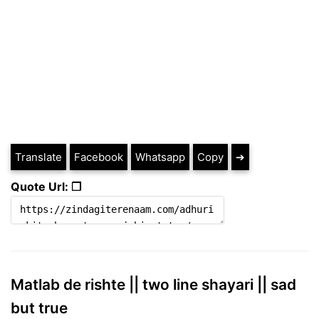
Translate
Facebook
Whatsapp
Copy
➔
Quote Url: ❐
Matlab de rishte || two line shayari || sad
but true