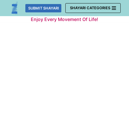
Skip
SHAYARI CATEGORIES
SUBMIT SHAYARI
to
Enjoy Every Movement Of Life!
content