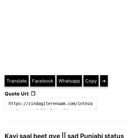
Translate
Facebook
Whatsapp
Copy
➔
Quote Url: ❐
Kayi saal beet gye || sad Punjabi status