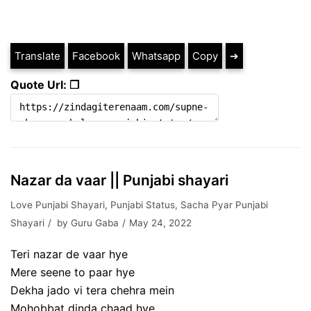
Translate
Facebook
Whatsapp
Copy
➔
Quote Url: ❐
Nazar da vaar || Punjabi shayari
Love Punjabi Shayari
,
Punjabi Status
,
Sacha Pyar Punjabi
Shayari
by
Guru Gaba
May 24, 2022
Teri nazar de vaar hye
Mere seene to paar hye
Dekha jado vi tera chehra mein
Mohobbat dinda chaad hye