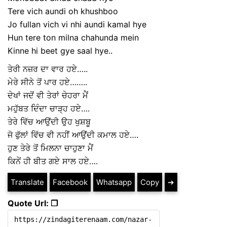
Tere vich aundi oh khushboo
Jo fullan vich vi nhi aundi kamal hye
Hun tere ton milna chahunda mein
Kinne hi beet gye saal hye..
ਤੇਰੀ ਨਜ਼ਰ ਦਾ ਵਾਰ ਹਏ…..
ਮੇਰੇ ਸੀਨੇ ਤੋਂ ਪਾਰ ਹਏ……..
ਦੇਖਾਂ ਜਦੋਂ ਵੀ ਤੇਰਾਂ ਚੇਹਰਾ ਮੈਂ
ਮਹੁੱਬਤ ਦਿੰਦਾ ਚਾੜ੍ਹ ਹਏ….
ਤੇਰੇ ਵਿੱਚ ਆਉਂਦੀ ਉਹ ਖੁਸ਼ਬੂ
ਜੋ ਫੁੱਲਾਂ ਵਿੱਚ ਵੀ ਨਹੀਂ ਆਉਂਦੀ ਕਮਾਲ ਹਏ….
ਹੁਣ ਤੇਰੇ ਤੋਂ ਮਿਲਨਾ ਚਾਹੁਣਾ ਮੈਂ
ਕਿਨੇਂ ਹੀ ਬੀਤ ਗਏ ਸਾਲ ਹਏ….
Translate
Facebook
Whatsapp
Copy
➔
Quote Url: ❐