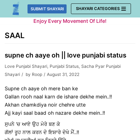
Skip
SHAYARI CATEGORIES
SUBMIT SHAYARI
to
Enjoy Every Movement Of Life!
content
SAAL
supne ch aaye oh || love punjabi status
Love Punjabi Shayari
,
Punjabi Status
,
Sacha Pyar Punjabi
Shayari
by
Roop
August 31, 2022
Supne ch aaye oh mere ban ke
Gallan rooh naal karn de ishare dekhe mein..!!
Akhan chamkdiya noir chehre utte
Ajj kayi saal baad oh nazare dekhe mein..!!
ਸੁਪਨੇ ‘ਚ ਆਏ ਉਹ ਮੇਰੇ ਬਣ ਕੇ
ਗੱਲਾਂ ਰੂਹ ਨਾਲ ਕਰਨ ਦੇ ਇਸ਼ਾਰੇ ਦੇਖੇ ਮੈਂ..!!