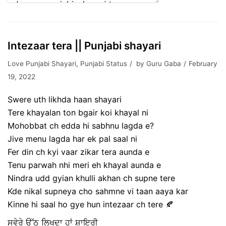
Intezaar tera || Punjabi shayari
Love Punjabi Shayari
,
Punjabi Status
by
Guru Gaba
February
19, 2022
Swere uth likhda haan shayari
Tere khayalan ton bgair koi khayal ni
Mohobbat ch edda hi sabhnu lagda e?
Jive menu lagda har ek pal saal ni
Fer din ch kyi vaar zikar tera aunda e
Tenu parwah nhi meri eh khayal aunda e
Nindra udd gyian khulli akhan ch supne tere
Kde nikal supneya cho sahmne vi taan aaya kar
Kinne hi saal ho gye hun intezaar ch tere 🍂
ਸਵੇਰੇ ਉੱਠ ਲਿਖਦਾ ਹਾਂ ਸ਼ਾਇਰੀ