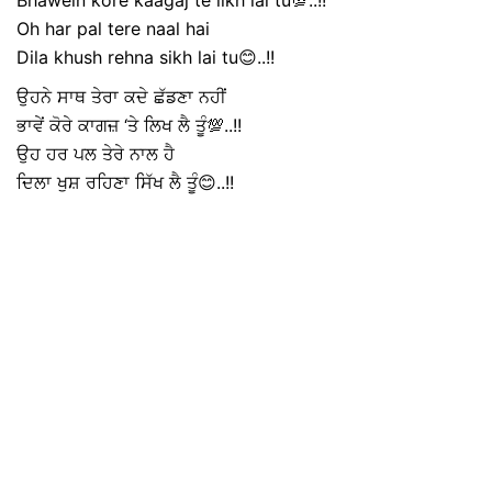
Bhawein kore kaagaj te likh lai tu💯..!!
Oh har pal tere naal hai
Dila khush rehna sikh lai tu😊..!!
ਉਹਨੇ ਸਾਥ ਤੇਰਾ ਕਦੇ ਛੱਡਣਾ ਨਹੀਂ
ਭਾਵੇਂ ਕੋਰੇ ਕਾਗਜ਼ ‘ਤੇ ਲਿਖ ਲੈ ਤੂੰ💯..!!
ਉਹ ਹਰ ਪਲ ਤੇਰੇ ਨਾਲ ਹੈ
ਦਿਲਾ ਖੁਸ਼ ਰਹਿਣਾ ਸਿੱਖ ਲੈ ਤੂੰ😊..!!