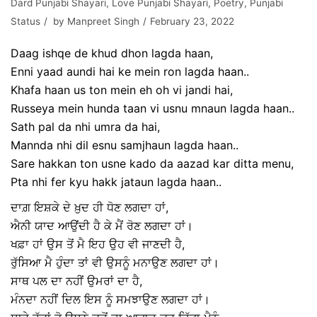
Dard Punjabi Shayari
,
Love Punjabi Shayari
,
Poetry
,
Punjabi
Status
by
Manpreet Singh
February 23, 2022
Daag ishqe de khud dhon lagda haan,
Enni yaad aundi hai ke mein ron lagda haan..
Khafa haan us ton mein eh oh vi jandi hai,
Russeya mein hunda taan vi usnu mnaun lagda haan..
Sath pal da nhi umra da hai,
Mannda nhi dil esnu samjhaun lagda haan..
Sare hakkan ton usne kado da aazad kar ditta menu,
Pta nhi fer kyu hakk jataun lagda haan..
ਦਾਗ਼ ਇਸ਼ਕੇ ਦੇ ਖ਼ੁਦ ਹੀ ਧੋਣ ਲਗਦਾ ਹਾਂ,
ਐਨੀ ਯਾਦ ਆਉਂਦੀ ਹੈ ਕੇ ਮੈਂ ਰੋਣ ਲਗਦਾ ਹਾਂ।
ਖਫ਼ਾ ਹਾਂ ਉਸ ਤੋਂ ਮੈ ਇਹ ਉਹ ਵੀ ਜਾਣਦੀ ਹੈ,
ਰੁੱਸਿਆ ਮੈ ਹੁੰਦਾ ਤਾਂ ਵੀ ਉਸਨੂੰ ਮਨਾਉਣ ਲਗਦਾ ਹਾਂ।
ਸਾਥ ਪਲ ਦਾ ਨਹੀਂ ਉਮਰਾਂ ਦਾ ਹੈ,
ਮੰਨਦਾ ਨਹੀਂ ਦਿਲ ਇਸ ਨੂੰ ਸਮਝਾਉਣ ਲਗਦਾ ਹਾਂ।