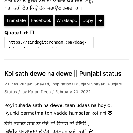
ਸਾਰੇ ਹੱਕਾਂ ਤੋ ਉਸਨੇ ਕਦੋਂ ਦਾ ਆਜ਼ਾਦ ਕਰ ਦਿੱਤਾ ਮੈਨੂੰ,
ਪਤਾ ਨਹੀ ਫੇਰ ਕਿਉਂ ਹੱਕ ਜਤਾਉਣ ਲਗਦਾ ਹਾਂ।
Translate
Facebook
Whatsapp
Copy
➔
Quote Url: ❐
Koi sath dewe na dewe || Punjabi status
2 Lines Punjabi Shayari
,
Inspirational Punjabi Shayari
,
Punjabi
Status
by
Karan Deep
February 23, 2022
Koyi tuhada sath na dewe, taan udaas na hoyio,
Kyunki parmatma ton vadda humsafar koi nhi 🌸
ਕੋਈ ਤੁਹਾਡਾ ਸਾਥ ਨਾ ਦੇਵੇ,,ਤਾਂ ਉਦਾਸ ਨਾਂ ਹੋਇਉ ,
ਕਿਉਂਕਿ ਪ੍ਰਮਾਤਮਾ ਤੋਂ ਵੱਡਾ ਹਮਸਫਰ ਕੋਈ ਨਹੀਂ ,🌸