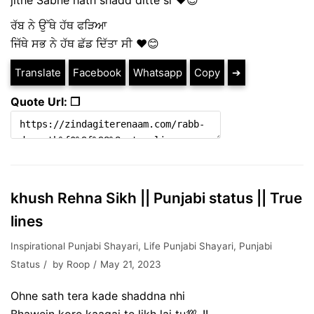
jithe Sabne hath shadd ditte si ♥️😊
ਰੱਬ ਨੇ ਉੱਥੇ ਹੱਥ ਫੜਿਆ
ਜਿੱਥੇ ਸਭ ਨੇ ਹੱਥ ਛੱਡ ਦਿੱਤਾ ਸੀ ♥️😊
Translate
Facebook
Whatsapp
Copy
➔
Quote Url: ❐
khush Rehna Sikh || Punjabi status || True
lines
Inspirational Punjabi Shayari
,
Life Punjabi Shayari
,
Punjabi
Status
by
Roop
May 21, 2023
Ohne sath tera kade shaddna nhi