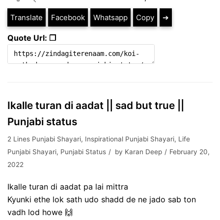
Translate
Facebook
Whatsapp
Copy
➔
Quote Url: ❐
Ikalle turan di aadat || sad but true ||
Punjabi status
2 Lines Punjabi Shayari
,
Inspirational Punjabi Shayari
,
Life
Punjabi Shayari
,
Punjabi Status
by
Karan Deep
February 20,
2022
Ikalle turan di aadat pa lai mittra
Kyunki ethe lok sath udo shadd de ne jado sab ton
vadh lod howe 🙌