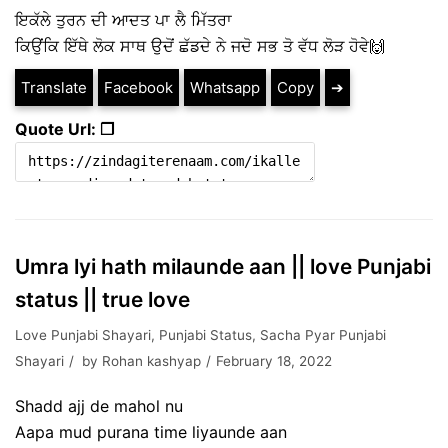
ਇਕੱਲੇ ਤੁਰਨ ਦੀ ਆਦਤ ਪਾ ਲੈ ਮਿੱਤਰਾ
ਕਿਉਂਕਿ ਇੱਥੇ ਲੋਕ ਸਾਥ ਉਦੋਂ ਛੱਡਦੇ ਨੇ ਜਦੋ ਸਭ ਤੋ ਵੱਧ ਲੋੜ ਹੋਵੇ🙌
Translate
Facebook
Whatsapp
Copy
➔
Quote Url: ❐
Umra lyi hath milaunde aan || love Punjabi
status || true love
Love Punjabi Shayari
,
Punjabi Status
,
Sacha Pyar Punjabi
Shayari
by
Rohan kashyap
February 18, 2022
Shadd ajj de mahol nu
Aapa mud purana time liyaunde aan