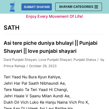
Skip
SHAYARI CATEGORIES
SUBMIT SHAYARI
to
Enjoy Every Movement Of Life!
content
SATH
Asi tere piche duniya bhulayi || Punjabi
Shayari || love punjabi shayari
Dard Punjabi Shayari
,
Love Punjabi Shayari
,
Punjabi Status
by
Prince Raheja
October 29, 2023
Teri Yaad Nu Bura Kyun Kahiye,
Jehri Har Pal Saath Nibhaundi Ae,
Tere Naalo Ta Teri Yaad Hi Changi,
Jehri Haale V Saanu Milan Aundi Ae,
Dukh Dil Vich Luko Ke Hanju Naina Vich Pro K,
Tere Aan Di Udeek Asi Layi Baithe Ha,