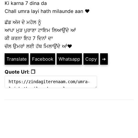
Ki karna 7 dina da
Chall umra layi hath milaunde aan ❤
ਛੱਡ ਅੱਜ ਦੇ ਮਹੋਲ ਨੂੰ
ਆਪਾ ਮੁੜ ਪੁਰਾਣਾ ਟਾਇਮ ਲਿਆਉਂਦੇ ਆਂ
ਕੀ ਕਰਨਾ ਇਹ 7 ਦਿਨਾਂ ਦਾ
ਚੱਲ ਉਮਰਾਂ ਲਈ ਹੱਥ ਮਿਲਾਉਂਦੇ ਆਂ❤
Translate
Facebook
Whatsapp
Copy
➔
Quote Url: ❐