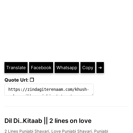
Translate
Facebook
Whatsapp
Copy
➔
Quote Url: ❐
Dil Di..Kitaab || 2 lines on love
2 Lines Punjabi Shayari
,
Love Punjabi Shayari
,
Punjabi