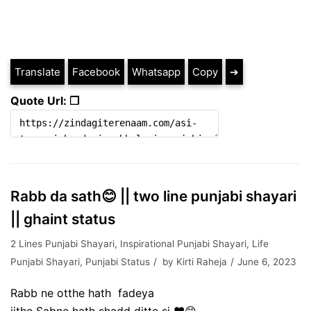
Translate
Facebook
Whatsapp
Copy
➔
Quote Url: ❐
Rabb da sath😊 || two line punjabi shayari
|| ghaint status
2 Lines Punjabi Shayari
,
Inspirational Punjabi Shayari
,
Life
Punjabi Shayari
,
Punjabi Status
by
Kirti Raheja
June 6, 2023
Rabb ne otthe hath fadeya