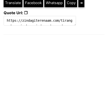
Translate
Facebook
Whatsapp
Copy
➔
Quote Url: ❐