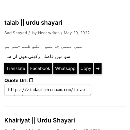
talab || urdu shayari
Sad Shayari
by
Noor writes
May 29, 2022
میں نہیں چاہتی انکی طلب ختم ہو
سو میں فاصلہ رکھتی ھوں ان سے
Translate
Facebook
Whatsapp
Copy
➔
Quote Url: ❐
Khairiyat || Urdu Shayari