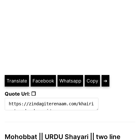
Translate
Facebook
Whatsapp
Copy
➔
Quote Url: ❐
Mohobbat || URDU Shayari || two line