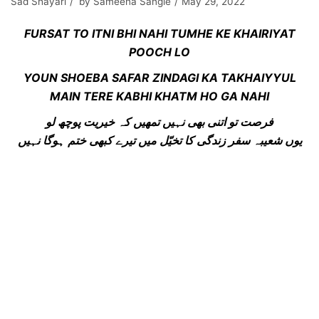
Sad Shayari
by
Sameena Sangle
May 29, 2022
FURSAT TO ITNI BHI NAHI TUMHE KE KHAIRIYAT
POOCH LO
YOUN SHOEBA SAFAR ZINDAGI KA TAKHAIYYUL
MAIN TERE KABHI KHATM HO GA NAHI
فرصت تو اتنی بھی نہیں تمھیں کہ خیریت پوچھ لو
یوں شعیبہ سفر زندگی کا تخیّل میں تیرے کبھی ختم ہوگا نہیں