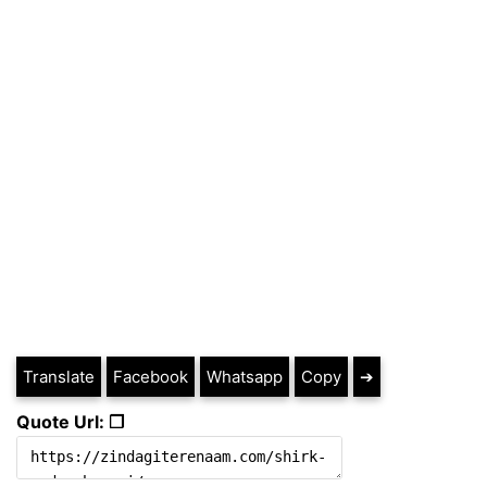
Translate
Facebook
Whatsapp
Copy
➔
Quote Url: ❐