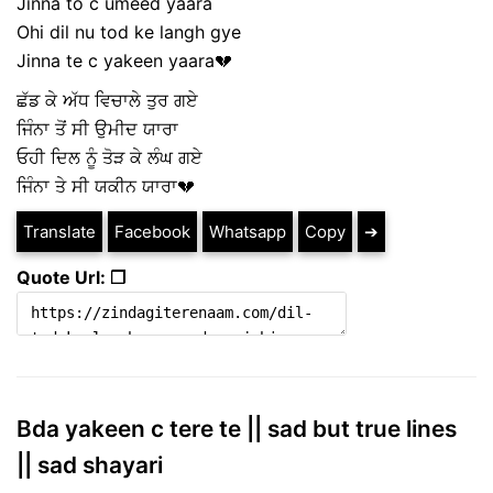
Jinna to c umeed yaara
Ohi dil nu tod ke langh gye
Jinna te c yakeen yaara💔
ਛੱਡ ਕੇ ਅੱਧ ਵਿਚਾਲੇ ਤੁਰ ਗਏ
ਜਿੰਨਾ ਤੋਂ ਸੀ ਉਮੀਦ ਯਾਰਾ
ਓਹੀ ਦਿਲ ਨੂੰ ਤੋੜ ਕੇ ਲੰਘ ਗਏ
ਜਿੰਨਾ ਤੇ ਸੀ ਯਕੀਨ ਯਾਰਾ💔
Translate
Facebook
Whatsapp
Copy
➔
Quote Url: ❐
Bda yakeen c tere te || sad but true lines
|| sad shayari