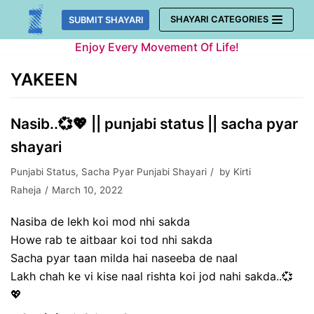
Skip
SHAYARI CATEGORIES
SUBMIT SHAYARI
to
Enjoy Every Movement Of Life!
content
YAKEEN
Nasib..💞💖 || punjabi status || sacha pyar
shayari
Punjabi Status
,
Sacha Pyar Punjabi Shayari
by
Kirti
Raheja
March 10, 2022
Nasiba de lekh koi mod nhi sakda
Howe rab te aitbaar koi tod nhi sakda
Sacha pyar taan milda hai naseeba de naal
Lakh chah ke vi kise naal rishta koi jod nahi sakda..💞
💖