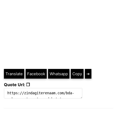
Translate
Facebook
Whatsapp
Copy
➔
Quote Url: ❐