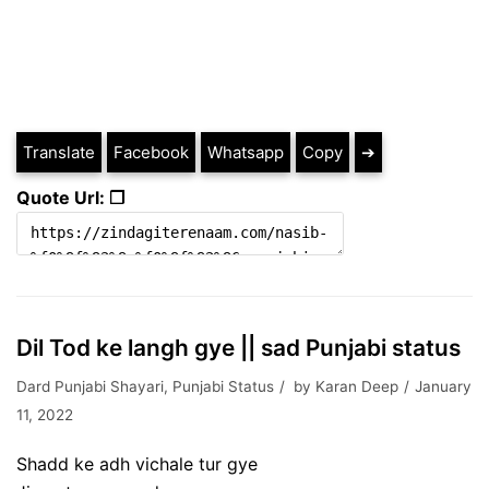
Translate
Facebook
Whatsapp
Copy
➔
Quote Url: ❐
Dil Tod ke langh gye || sad Punjabi status
Dard Punjabi Shayari
,
Punjabi Status
by
Karan Deep
January
11, 2022
Shadd ke adh vichale tur gye