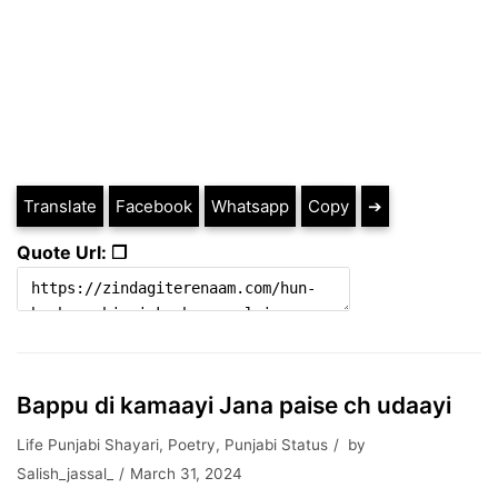
Translate
Facebook
Whatsapp
Copy
➔
Quote Url: ❐
Bappu di kamaayi Jana paise ch udaayi
Life Punjabi Shayari
,
Poetry
,
Punjabi Status
by
Salish_jassal_
March 31, 2024