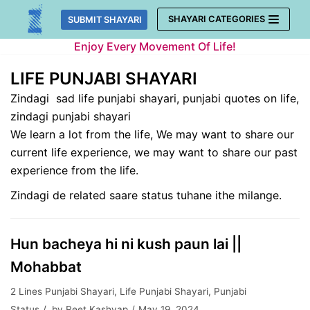
Skip
SHAYARI CATEGORIES
SUBMIT SHAYARI
to
Enjoy Every Movement Of Life!
content
LIFE PUNJABI SHAYARI
Zindagi sad life punjabi shayari, punjabi quotes on life,
zindagi punjabi shayari
We learn a lot from the life, We may want to share our
current life experience, we may want to share our past
experience from the life.
Zindagi de related saare status tuhane ithe milange.
Hun bacheya hi ni kush paun lai ||
Mohabbat
2 Lines Punjabi Shayari
,
Life Punjabi Shayari
,
Punjabi
Status
by
Reet Kashyap
May 19, 2024