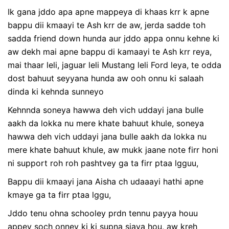
Ik gana jddo apa apne mappeya di khaas krr k apne
bappu dii kmaayi te Ash krr de aw, jerda sadde toh
sadda friend down hunda aur jddo appa onnu kehne ki
aw dekh mai apne bappu di kamaayi te Ash krr reya,
mai thaar leli, jaguar leli Mustang leli Ford leya, te odda
dost bahuut seyyana hunda aw ooh onnu ki salaah
dinda ki kehnda sunneyo
Kehnnda soneya hawwa deh vich uddayi jana bulle
aakh da lokka nu mere khate bahuut khule, soneya
hawwa deh vich uddayi jana bulle aakh da lokka nu
mere khate bahuut khule, aw mukk jaane note firr honi
ni support roh roh pashtvey ga ta firr ptaa lgguu,
Bappu dii kmaayi jana Aisha ch udaaayi hathi apne
kmaye ga ta firr ptaa lggu,
Jddo tenu ohna schooley prdn tennu payya houu
appey soch onney ki ki supna sjaya hou, aw kreh