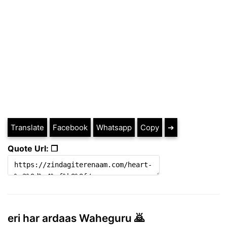
Translate
Facebook
Whatsapp
Copy
➔
Quote Url: ❐
eri har ardaas Waheguru 🙇