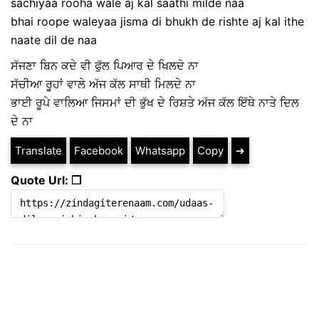
sachiyaa rooha wale aj kal saathi milde naa
bhai roope waleyaa jisma di bhukh de rishte aj kal ithe
naate dil de naa
ਸੱਜਣਾ ਬਿਨ ਕਦੇ ਵੀ ਫੁੱਲ ਪਿਆਰ ਦੇ ਖਿਲਦੇ ਨਾ
ਸੱਚੀਆ ਰੂਹਾਂ ਵਾਲੇ ਅੱਜ ਕੱਲ ਸਾਥੀ ਮਿਲਦੇ ਨਾ
ਭਾਈ ਰੂਪੇ ਵਾਲਿਆ ਜਿਸਮਾਂ ਦੀ ਭੁੱਖ ਦੇ ਰਿਸ਼ਤੇ ਅੱਜ ਕੱਲ ਇੱਥੇ ਨਾਤੇ ਦਿਲ
ਦੇ ਨਾ
Translate
Facebook
Whatsapp
Copy
➔
Quote Url: ❐