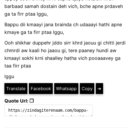
barbaad samah dostain deh vich, bche apne prdaveh
ga ta firr ptaa lggu,
Bappu dii kmaayi jana brainda ch udaaayi hathi apne
kmaye ga ta firr ptaa lggu,
Ooh shikhar duppehr jddo sirr khrd jaouu gi chitti jerdi
chmrdi aw kaali ho jaaou gi, tere paaney hundi aw
kmaayi sokhi krni shaalley hatha vich pooaaavey ga
taa firr ptaa
lggu
Translate
Facebook
Whatsapp
Copy
➔
Quote Url: ❐