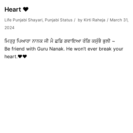
Heart ❤️
Life Punjabi Shayari
,
Punjabi Status
by
Kirti Raheja
March 31,
2024
ਮਿਤ੍ਰੁ ਪਿਆਰਾ ਨਾਨਕ ਜੀ ਮੈ ਛਡਿ ਗਵਾਇਆ ਰੰਗਿ ਕਸੁੰਭੈ ਭੁਲੀ ~
Be friend with Guru Nanak. He won’t ever break your
heart.❤️❤️