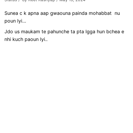
Sunea c k apna aap gwaouna painda mohabbat
nu
poun lyi…
Jdo us maukam te pahunche ta pta lgga hun bchea e
nhi kuch paoun lyi..