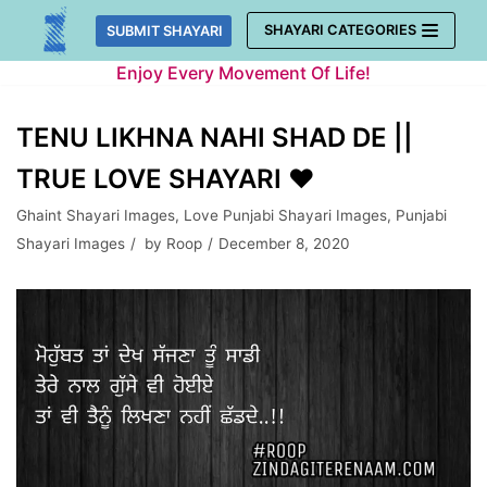
Skip
SHAYARI CATEGORIES
SUBMIT SHAYARI
to
Enjoy Every Movement Of Life!
content
TENU LIKHNA NAHI SHAD DE ||
TRUE LOVE SHAYARI ❤️
Ghaint Shayari Images
,
Love Punjabi Shayari Images
,
Punjabi
Shayari Images
by
Roop
December 8, 2020