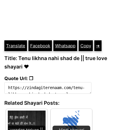
Translate
Facebook
Whatsapp
Copy
➔
Title: Tenu likhna nahi shad de || true love
shayari ❤️
Quote Url: ❐
Related Shayari Posts:
yaadan teriyan ||
Hindi shayari