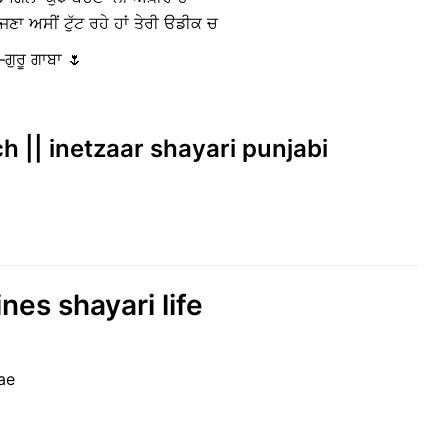
ਜਣਾ ਅਸੀਂ ਟੁੱਟ ਰਹੇ ਹਾਂ ਤੇਰੀ ੳਡੀਕ ਚ
ਗੁਰੂ ਗਾਬਾ 🌷
 ch || inetzaar shayari punjabi
nes shayari life
ae