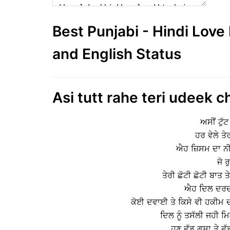
Best Punjabi - Hindi Lov
and English Status
Asi tutt rahe teri udeek c
ਅਸੀਂ ਟੁੱ
ਹਰ ਵੇਲੇ ਤ
ਐਹ ਜ਼ਿਸਮ ਦਾ ਨ
ਜੋ ਰ
ਤੇਰੀ ਛੋਟੀ ਛੋਟੀ ਬਾਤ ਤ
ਐਹ ਦਿਲ ਦਰਦਾਂ 
ਕੋਈ ਦਵਾਈ ਤੇ ਕਿਸੇ ਵੀ ਹਕੀਮ 
ਦਿਲ ਨੂੰ ਤਸੱਲੀ ਜਹੀ ਮਿ
ਹੁਣ ਛੱਡ ਗੁਸਾ ਤੇ 