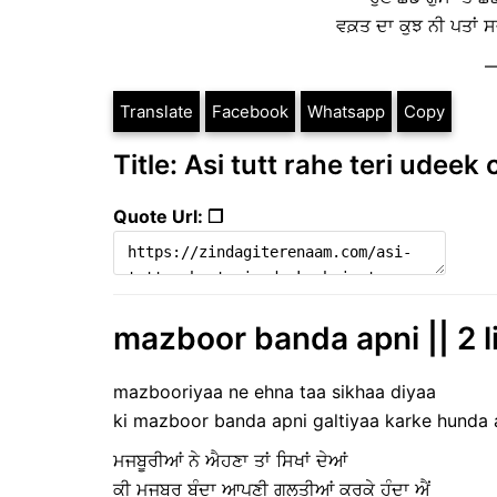
ਵਕ਼ਤ ਦਾ ਕੁਝ ਨੀ ਪਤਾਂ ਸ
—
Translate
Facebook
Whatsapp
Copy
Title: Asi tutt rahe teri udeek
Quote Url: ❐
mazboor banda apni || 2 li
mazbooriyaa ne ehna taa sikhaa diyaa
ki mazboor banda apni galtiyaa karke hunda 
ਮਜਬੂਰੀਆਂ ਨੇ ਐਹਣਾ ਤਾਂ ਸਿਖਾਂ ਦੇਆਂ
ਕੀ ਮਜਬੂਰ ਬੰਦਾ ਆਪਣੀ ਗਲਤੀਆਂ ਕਰਕੇ ਹੁੰਦਾ ਐਂ