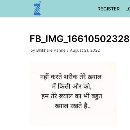
Skip
REGISTER
L
to
content
FB_IMG_1661050232
by
Bhikhare Panne
August 21, 2022