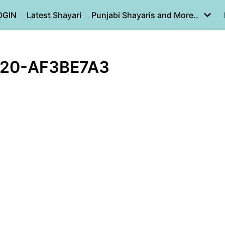
OGIN
Latest Shayari
Punjabi Shayaris and More..
820-AF3BE7A3