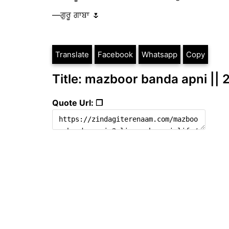
—ਗੁਰੂ ਗਾਬਾ 🌷
Translate
Facebook
Whatsapp
Copy
Title: mazboor banda apni || 2 
Quote Url: ❐