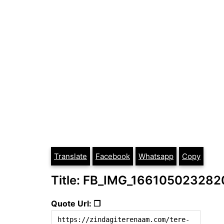
Translate
Facebook
Whatsapp
Copy
Title: FB_IMG_166105023282
Quote Url: ❐