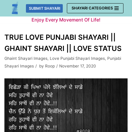
Skip
SHAYARI CATEGORIES
SUBMIT SHAYARI
to
Enjoy Every Movement Of Life!
content
TRUE LOVE PUNJABI SHAYARI ||
GHAINT SHAYARI || LOVE STATUS
Ghaint Shayari Images
,
Love Punjabi Shayari Images
,
Punjabi
Shayari Images
by
Roop
November 17, 2020