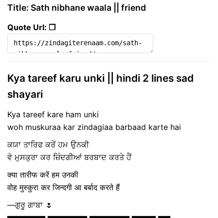
Title: Sath nibhane waala || friend
Quote Url: ❐
Kya tareef karu unki || hindi 2 lines sad
shayari
Kya tareef kare ham unki
woh muskuraa kar zindagiaa barbaad karte hai
ਕਯਾ ਤਾਰਿਫ‌ ਕਰੇਂ ਹਮ ਉਨਕੀ
ਵੋ ਮੁਸਕੁਰਾ ਕਰ ਜ਼ਿੰਦਗੀਆਂ ਬਰਬਾਦ ਕਰਤੇ ਹੈਂ
क्या तारीफ करें हम उनकी
वोह मुस्कुरा कर जिन्दगी आ बर्बाद करते हैं
—ਗੁਰੂ ਗਾਬਾ 🌷