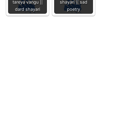
tareya vangu ||
shayari || sad
dard shayari
poetry