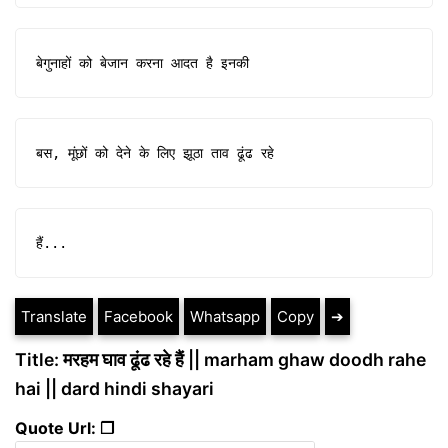
बेगुनाहों को बेजान करना आदत है इनकी
बस, मूंछों को देने के लिए झूठा ताव ढूंढ रहे
हैं...
Translate
Facebook
Whatsapp
Copy
➔
Title: मरहम घाव ढूंढ रहे हैं || marham ghaw doodh rahe
hai || dard hindi shayari
Quote Url: ❐