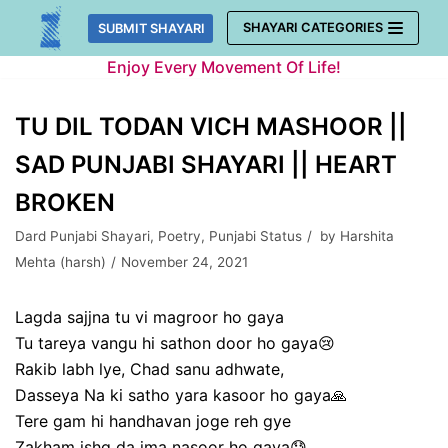
Skip
SHAYARI CATEGORIES
SUBMIT SHAYARI
to
Enjoy Every Movement Of Life!
content
TU DIL TODAN VICH MASHOOR ||
SAD PUNJABI SHAYARI || HEART
BROKEN
Dard Punjabi Shayari
,
Poetry
,
Punjabi Status
by
Harshita
Mehta (harsh)
November 24, 2021
Lagda sajjna tu vi magroor ho gaya
Tu tareya vangu hi sathon door ho gaya😢
Rakib labh lye, Chad sanu adhwate,
Dasseya Na ki satho yara kasoor ho gaya🙏
Tere gam hi handhavan joge reh gye
Zakham ishq da jma nasoor ho gaya😓