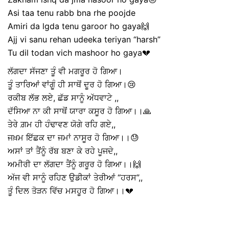
Asi taa tenu rabb bna rhe poojde
Amiri da lgda tenu garoor ho gaya🙌
Ajj vi sanu rehan udeeka teriyan “harsh”
Tu dil todan vich mashoor ho gaya💔
ਲੱਗਦਾ ਸੱਜਣਾ ਤੂੰ ਵੀ ਮਗਰੂਰ ਹੋ ਗਿਆ।
ਤੂੰ ਤਾਰਿਆਂ ਵਾਂਗੂੰ ਹੀ ਸਾਥੋਂ ਦੂਰ ਹੋ ਗਿਆ।😢
ਰਕੀਬ ਲੱਭ ਲਏ, ਛੱਡ ਸਾਨੂੰ ਅੱਧਵਾਟੇ ,,
ਦੱਸਿਆ ਨਾ ਕੀ ਸਾਥੋਂ ਯਾਰਾ ਕਸੂਰ ਹੋ ਗਿਆ।।🙏
ਤੇਰੇ ਗ਼ਮ ਹੀ ਹੰਢਾਵਣ ਯੋਗੇ ਰਹਿ ਗਏ,,
ਜਖ਼ਮ ਇੱਛਕ ਦਾ ਜਮਾਂ ਨਾਸੂਰ ਹੋ ਗਿਆ।।😓
ਅਸਾਂ ਤਾਂ ਤੈਂਨੂੰ ਰੱਬ ਬਣਾ ਕੇ ਰਹੇ ਪੂਜਦੇ,,
ਅਮੀਰੀ ਦਾ ਲੱਗਦਾ ਤੈਂਨੂੰ ਗਰੂਰ ਹੋ ਗਿਆ।।🙌
ਅੱਜ ਵੀ ਸਾਨੂੰ ਰਹਿਣ ਉਡੀਕਾਂ ਤੇਰੀਆਂ “ਹਰਸ”,,
ਤੂੰ ਦਿਲ ਤੋੜਨ ਵਿੱਚ ਮਸਹੂਰ ਹੋ ਗਿਆ।।💔