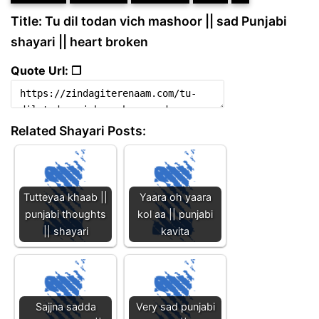
Title: Tu dil todan vich mashoor || sad Punjabi
shayari || heart broken
Quote Url: ❐
Related Shayari Posts:
Tutteyaa khaab ||
Yaara oh yaara
punjabi thoughts
kol aa || punjabi
|| shayari
kavita
Sajjna sadda
Very sad punjabi