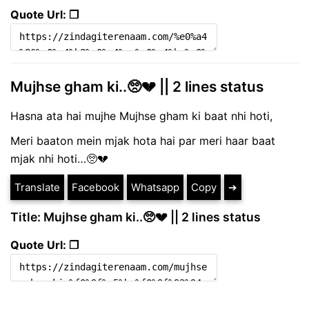
Quote Url: ❐
Mujhse gham ki..🥺💔 || 2 lines status
Hasna ata hai mujhe Mujhse gham ki baat nhi hoti,
Meri baaton mein mjak hota hai par meri haar baat
mjak nhi hoti…🥺💔
Translate
Facebook
Whatsapp
Copy
➔
Title: Mujhse gham ki..🥺💔 || 2 lines status
Quote Url: ❐