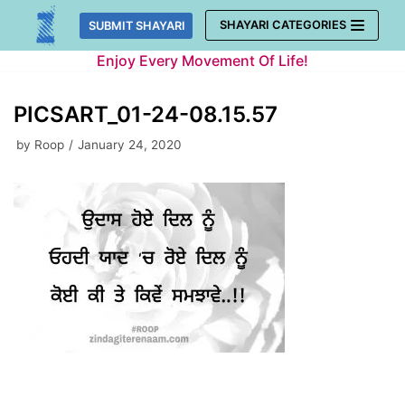
Skip
SHAYARI CATEGORIES
SUBMIT SHAYARI
to
Enjoy Every Movement Of Life!
content
PICSART_01-24-08.15.57
by
Roop
January 24, 2020