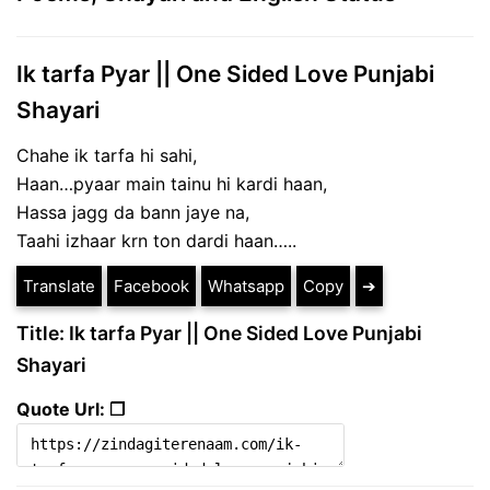
Ik tarfa Pyar || One Sided Love Punjabi
Shayari
Chahe ik tarfa hi sahi,
Haan…pyaar main tainu hi kardi haan,
Hassa jagg da bann jaye na,
Taahi izhaar krn ton dardi haan…..
Translate
Facebook
Whatsapp
Copy
➔
Title: Ik tarfa Pyar || One Sided Love Punjabi
Shayari
Quote Url: ❐