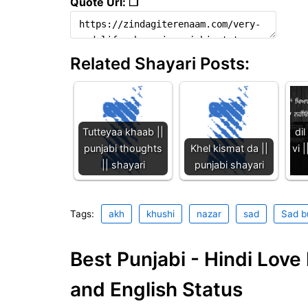
Quote Url: ❐
Related Shayari Posts:
Tutteyaa khaab ||
dil
punjabi thoughts
Khel kismat da ||
vi 
|| shayari
punjabi shayari
Tags:
akh
khushi
nazar
sad
Sad b
Best Punjabi - Hindi Lov
and English Status