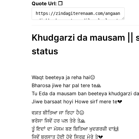
Quote Url: ❐
Khudgarzi da mausam || sa
status
Waqt beeteya ja reha hai😑
Bharosa jiwe har pal tere te🙏
Tu Eda da mausam ban beeteya khudgarzi d
Jiwe barsaat hoyi Howe sirf mere te💔
ਵਕ਼ਤ ਬੀਤਿਆ ਜਾ ਰਿਹਾ ਹੈ😑
ਭਰੋਸਾ ਜਿਵੇਂ ਹਰ ਪਲ ਤੇਰੇ ਤੇ🙏
ਤੂੰ ਇਦਾਂ ਦਾ ਮੋਸਮ ਬਣ ਬਿਤਿਆ ਖੁਦਗਰਜ਼ੀ ਦਾ🙌
ਜਿਵੇਂ ਬਰਸਾਤ ਹੋਈ ਹੋਵੇ ਸਿਰਫ਼ ਮੇਰੇ ਤੇ💔