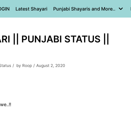
OGIN
Latest Shayari
Punjabi Shayaris and More..
I || PUNJABI STATUS ||
Status
by
Roop
August 2, 2020
we..!!