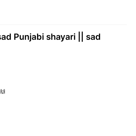
d Punjabi shayari || sad
a🙌