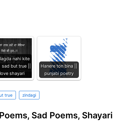
 lagda nahi kite
|| sad but true ||
Hanere ton bina ||
love shayari
punjabi poetry
ut true
zindagi
e Poems, Sad Poems, Shayari