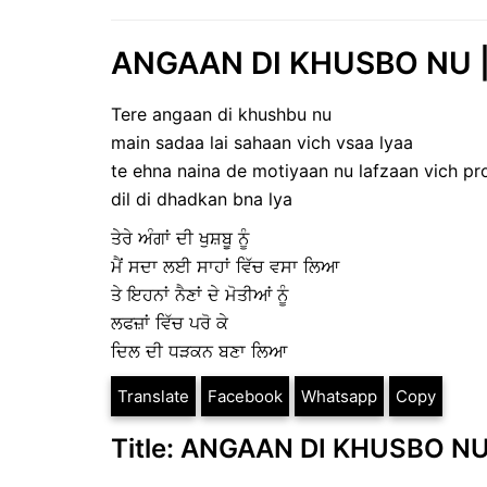
ANGAAN DI KHUSBO NU | T
Tere angaan di khushbu nu
main sadaa lai sahaan vich vsaa lyaa
te ehna naina de motiyaan nu lafzaan vich pr
dil di dhadkan bna lya
ਤੇਰੇ ਅੰਗਾਂ ਦੀ ਖੁਸ਼ਬੂ ਨੂੰ
ਮੈਂ ਸਦਾ ਲਈ ਸਾਹਾਂ ਵਿੱਚ ਵਸਾ ਲਿਆ
ਤੇ ਇਹਨਾਂ ਨੈਣਾਂ ਦੇ ਮੋਤੀਆਂ ਨੂੰ
ਲਫਜ਼ਾਂ ਵਿੱਚ ਪਰੋ ਕੇ
ਦਿਲ ਦੀ ਧੜਕਨ ਬਣਾ ਲਿਆ
Translate
Facebook
Whatsapp
Copy
Title: ANGAAN DI KHUSBO NU 