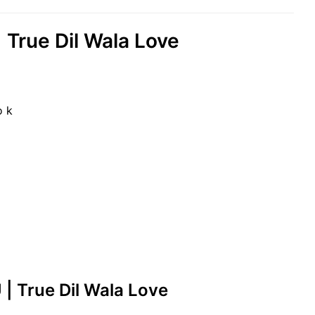
rue Dil Wala Love
o k
| True Dil Wala Love