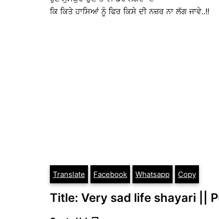
ਕਿ ਕਿਤੇ ਹਾਸਿਆਂ ਨੂੰ ਫਿਰ ਕਿਸੇ ਦੀ ਨਜ਼ਰ ਨਾ ਲੱਗ ਜਾਵੇ..!!
Translate
Facebook
Whatsapp
Copy
Title: Very sad life shayari || 