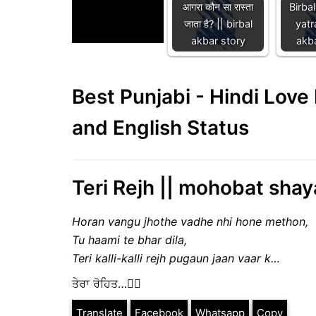
आगरा कौन सा रास्ता
Birba
जाता है? || birbal
yatr
akbar story
akb
Best Punjabi - Hindi Lov
and English Status
Teri Rejh || mohobat shay
Horan vangu jhothe vadhe nhi hone methon,
Tu haami te bhar dila,
Teri kalli-kalli rejh pugaun jaan vaar k…
ਤੇਰਾ ਰੋਹਿਤ…✍🏻
Translate
Facebook
Whatsapp
Copy