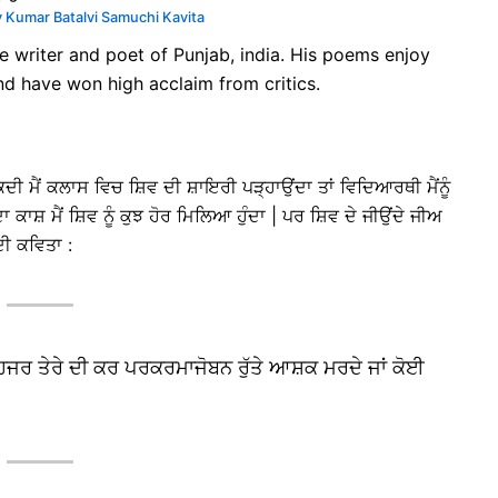
v Kumar Batalvi Samuchi Kavita
e writer and poet of Punjab, india. His poems enjoy
nd have won high acclaim from critics.
ਦੀ ਮੈਂ ਕਲਾਸ ਵਿਚ ਸ਼ਿਵ ਦੀ ਸ਼ਾਇਰੀ ਪੜ੍ਹਾਉਂਦਾ ਤਾਂ ਵਿਦਿਆਰਥੀ ਮੈਂਨੂੰ
 ਕਾਸ਼ ਮੈਂ ਸ਼ਿਵ ਨੂੰ ਕੁਝ ਹੋਰ ਮਿਲਿਆ ਹੁੰਦਾ | ਪਰ ਸ਼ਿਵ ਦੇ ਜੀਉਂਦੇ ਜੀਅ
ੀ ਕਵਿਤਾ :
 ਹਿਜਰ ਤੇਰੇ ਦੀ ਕਰ ਪਰਕਰਮਾਜੋਬਨ ਰੁੱਤੇ ਆਸ਼ਕ ਮਰਦੇ ਜਾਂ ਕੋਈ