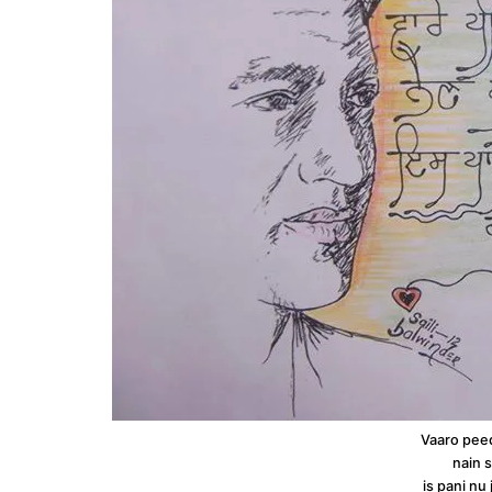
Vaaro peed
nain 
is pani nu