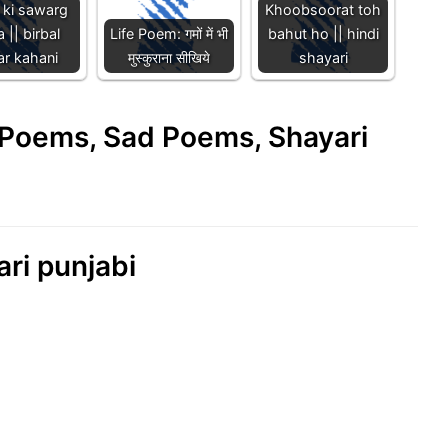
l ki sawarg
Khoobsoorat toh
a || birbal
Life Poem: गमों में भी
bahut ho || hindi
ar kahani
मुस्कुराना सीखिये
shayari
e Poems, Sad Poems, Shayari
ari punjabi