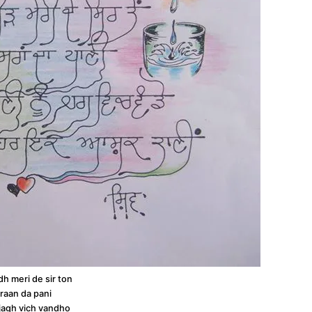
h meri de sir ton
sraan da pani
 jagh vich vandho