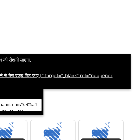
ाथ की रोशनी लाएगा,
 होने से तेरा वजूद मिट जाए।” target=”_blank” rel=”noopener