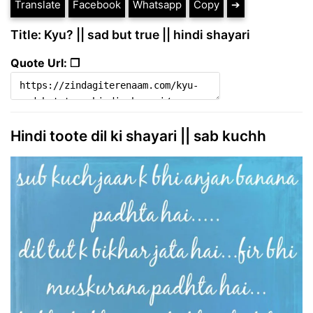
Translate
Facebook
Whatsapp
Copy
➔
Title: Kyu? || sad but true || hindi shayari
Quote Url: ❐
Hindi toote dil ki shayari || sab kuchh