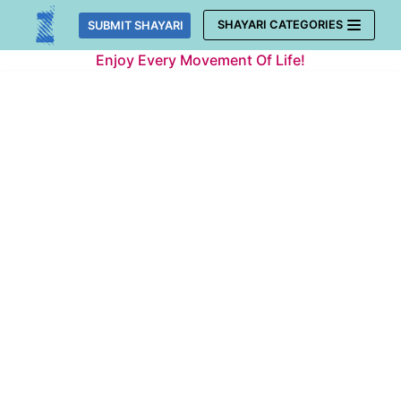
Skip
SHAYARI CATEGORIES
SUBMIT SHAYARI
to
Enjoy Every Movement Of Life!
content