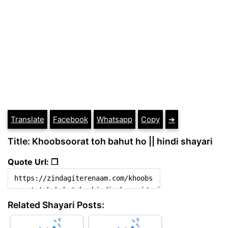
Translate
Facebook
Whatsapp
Copy
➔
Title: Khoobsoorat toh bahut ho || hindi shayari
Quote Url: ❐
Related Shayari Posts: