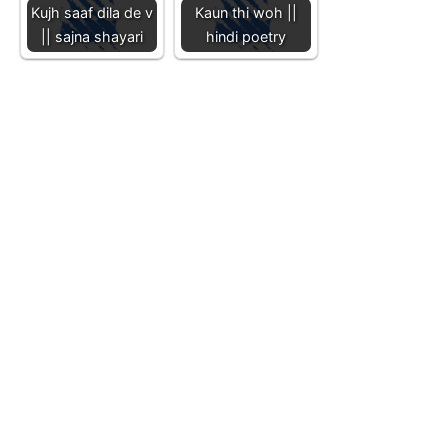
Kujh saaf dila de v
Kaun thi woh ||
|| sajna shayari
hindi poetry