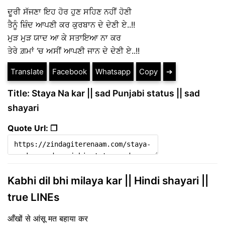
ਦੂਰੀ ਸੱਜਣਾ ਇਹ ਹੋਰ ਹੁਣ ਸਹਿਣ ਨਹੀਂ ਹੋਣੀ
ਤੈਨੂੰ ਜ਼ਿੰਦ ਆਪਣੀ ਕਰ ਕੁਰਬਾਨ ਦੇ ਦੇਣੀ ਏ..!!
ਮੁੜ ਮੁੜ ਯਾਦ ਆ ਕੇ ਸਤਾਇਆ ਨਾ ਕਰ
ਤੇਰੇ ਗ਼ਮਾਂ ‘ਚ ਅਸੀਂ ਆਪਣੀ ਜਾਨ ਦੇ ਦੇਣੀ ਏ..!!
Translate
Facebook
Whatsapp
Copy
➔
Title: Staya Na kar || sad Punjabi status || sad
shayari
Quote Url: ❐
Kabhi dil bhi milaya kar || Hindi shayari ||
true LINEs
आँखों से आंसू मत बहाया कर