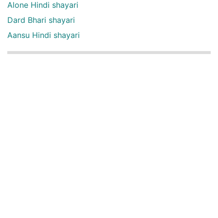
Alone Hindi shayari
Dard Bhari shayari
Aansu Hindi shayari
English Quotes Categories
English quotes
Love English Quotes
Money English Quotes
Motivational English Quotes
Sad English Quotes
Other Useful Shayari Categories
Whatsapp Video Status