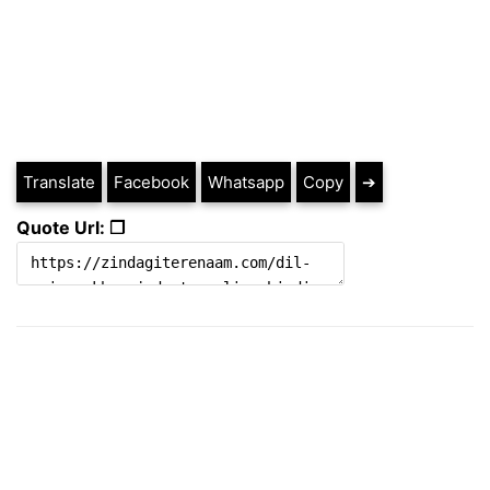
Translate
Facebook
Whatsapp
Copy
➔
Quote Url: ❐