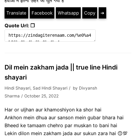
हवाओं में इतना ज़हर जो घुल गया है
Translate
Facebook
Whatsapp
Copy
➔
Quote Url: ❐
Dil mein zakham jada || true line Hindi
shayari
Hindi Shayari
,
Sad Hindi Shayari
by
Divyansh
Sharma
October 25, 2022
Har or uljhan aur khamoshiyon ka shor hai
Ankhon mein dhua aur sanson mein gubar bhara hai
Bheed ke tamaam chehro par muskan to bani hai
Lekin dilon mein zakham jada aur sukun zara hai 🙃💯