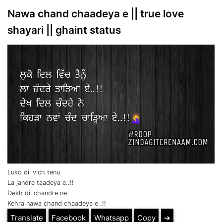
Nawa chand chaadeya e || true love
shayari || ghaint status
Luko dil vich tenu
La jandre taadeya e..!!
Dekh dil chandre ne
Kehra nawa chand chaadeya e..!!
Translate
Facebook
Whatsapp
Copy
➔