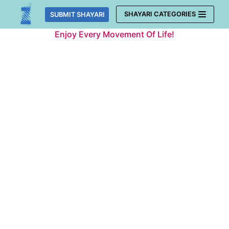
Skip
SHAYARI CATEGORIES
SUBMIT SHAYARI
to
Enjoy Every Movement Of Life!
content