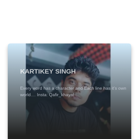
KARTIKEY SINGH
Every word has a character and Each line has it's own
world.... Insta: Qafir_khayal