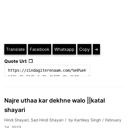
Translate
Facebook
Whatsapp
Copy
➔
Quote Url: ❐
Najre uthaa kar dekhne walo ||katal
shayari
Hindi Shayari
,
Sad Hindi Shayari
by
Kartikey Singh
February
24, 2023