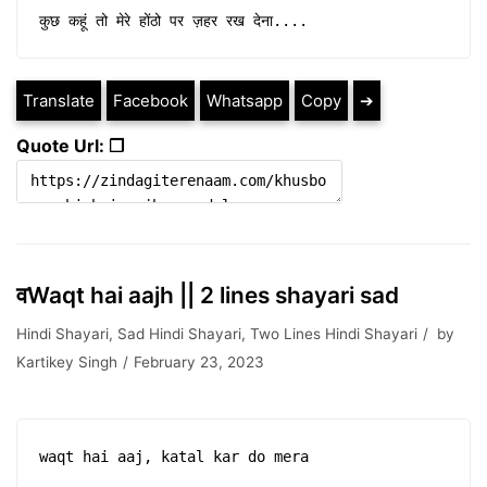
कुछ कहूं तो मेरे होंठो पर ज़हर रख देना....
Translate
Facebook
Whatsapp
Copy
➔
Quote Url: ❐
वWaqt hai aajh || 2 lines shayari sad
Hindi Shayari
,
Sad Hindi Shayari
,
Two Lines Hindi Shayari
by
Kartikey Singh
February 23, 2023
waqt hai aaj, katal kar do mera