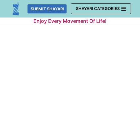
Skip
SHAYARI CATEGORIES
SUBMIT SHAYARI
to
Enjoy Every Movement Of Life!
content