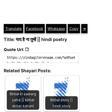
Translate
Facebook
Whatsapp
Copy
➔
Title: याद है ना तुम्हें || hindi poetry
Quote Url: ❐
Related Shayari Posts:
Birbal ki sawarg
yatra || birbal
Birbal story ||
akbar kahani
hindi story