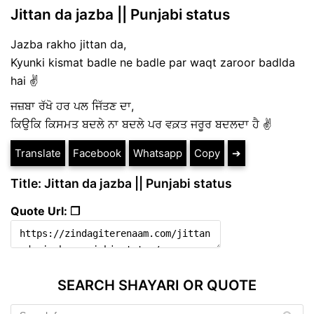
Jittan da jazba || Punjabi status
Jazba rakho jittan da,
Kyunki kismat badle ne badle par waqt zaroor badlda
hai ✌
ਜਜ਼ਬਾ ਰੱਖੋ ਹਰ ਪਲ ਜਿੱਤਣ ਦਾ,
ਕਿਉਕਿ ਕਿਸਮਤ ਬਦਲੇ ਨਾ ਬਦਲੇ ਪਰ ਵਕ਼ਤ ਜਰੂਰ ਬਦਲਦਾ ਹੈ ✌
Translate
Facebook
Whatsapp
Copy
➔
Title: Jittan da jazba || Punjabi status
Quote Url: ❐
SEARCH SHAYARI OR QUOTE