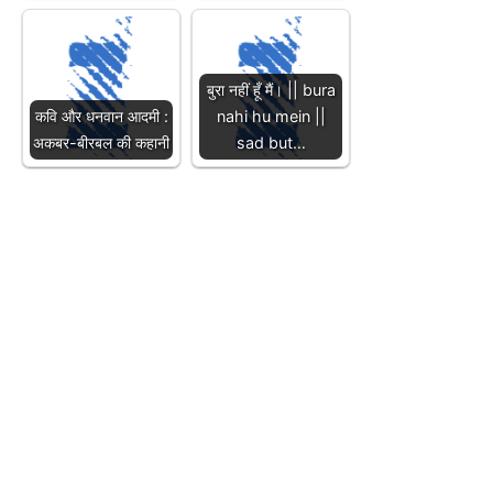
बुरा नहीं हूँ मैं। || bura
कवि और धनवान आदमी :
nahi hu mein ||
अकबर-बीरबल की कहानी
sad but…