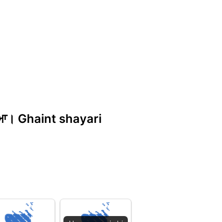
i ਆ। Ghaint shayari