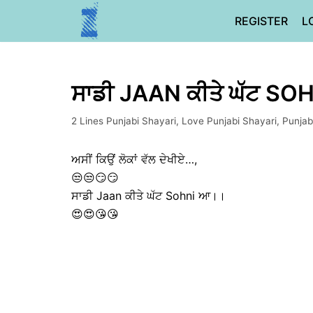
Skip
REGISTER
L
to
content
ਸਾਡੀ JAAN ਕੀਤੇ ਘੱਟ 
2 Lines Punjabi Shayari
,
Love Punjabi Shayari
,
Punjab
ਅਸੀਂ ਕਿਉਂ ਲੋਕਾਂ ਵੱਲ ਦੇਖੀਏ…,
😒😒😏😏
ਸਾਡੀ Jaan ਕੀਤੇ ਘੱਟ Sohni ਆ।।
😍😍😘😘