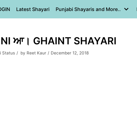
OGIN
Latest Shayari
Punjabi Shayaris and More..
SOHNI ਆ। GHAINT SHAYARI
i Status
by
Reet Kaur
December 12, 2018