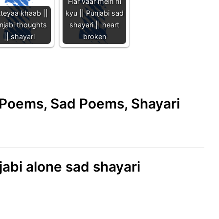
Har vaar mein hi
tteyaa khaab ||
kyu || Punjabi sad
njabi thoughts
shayari || heart
|| shayari
broken
e Poems, Sad Poems, Shayari
njabi alone sad shayari