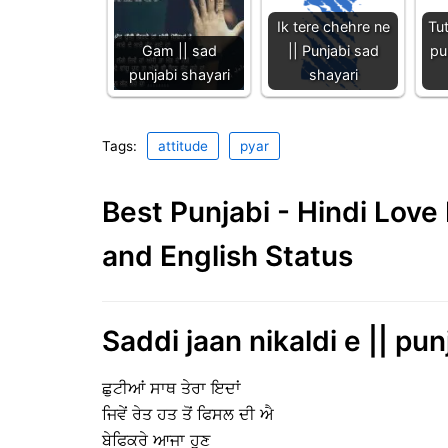
Ik tere chehre ne
Tu
Gam || sad
|| Punjabi sad
pu
punjabi shayari
shayari
Tags:
attitude
pyar
Best Punjabi - Hindi Lov
and English Status
Saddi jaan nikaldi e || pu
ਛੁਟੀਆਂ ਸਾਥ ਤੇਰਾ ਇਦਾਂ
ਜਿਵੇਂ ਰੇਤ ਹਤ ਤੋਂ ਫਿਸਲ ਦੀ ਐ
ਬੇਫਿਕਰੇ ਆਜਾ ਹੁਣ