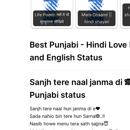
H
Life Poem: गमों में भी
Mera Chaand ||
sh
मुस्कुराना सीखिये
hindi shayari
Best Punjabi - Hindi Lov
and English Status
Sanjh tere naal janma di 🙈
Punjabi status
Sanjh tere naal hun janma di e❤️
Sada nahio bin tere hun Sarna🙈..!!
Nasib howe menu tera sath sajjna😇