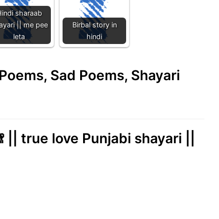
indi sharaab
ayari || me pee
Birbal story in
leta
hindi
e Poems, Sad Poems, Shayari
 || true love Punjabi shayari ||