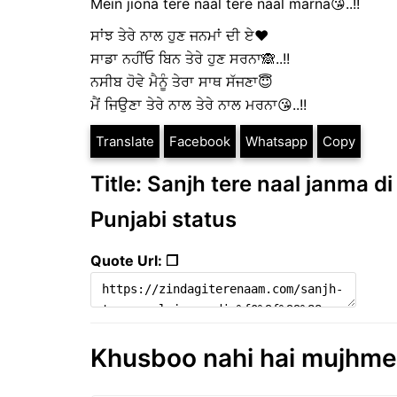
Mein jiona tere naal tere naal marna😘..!!
ਸਾਂਝ ਤੇਰੇ ਨਾਲ ਹੁਣ ਜਨਮਾਂ ਦੀ ਏ❤️
ਸਾਡਾ ਨਹੀਂਓ ਬਿਨ ਤੇਰੇ ਹੁਣ ਸਰਨਾ🙈..!!
ਨਸੀਬ ਹੋਵੇ ਮੈਨੂੰ ਤੇਰਾ ਸਾਥ ਸੱਜਣਾ😇
ਮੈਂ ਜਿਉਣਾ ਤੇਰੇ ਨਾਲ ਤੇਰੇ ਨਾਲ ਮਰਨਾ😘..!!
Translate
Facebook
Whatsapp
Copy
Title: Sanjh tere naal janma di 
Punjabi status
Quote Url: ❐
Khusboo nahi hai mujhme |