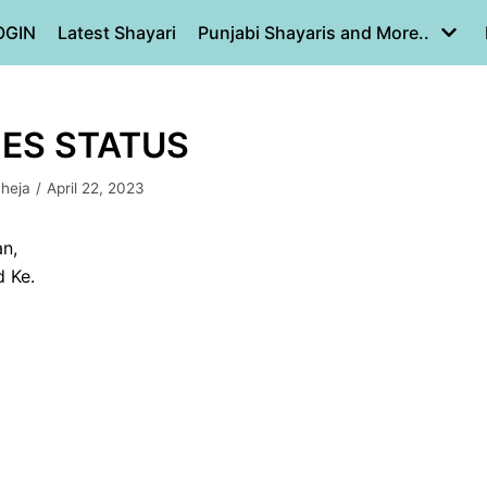
OGIN
Latest Shayari
Punjabi Shayaris and More..
INES STATUS
aheja
April 22, 2023
n,
 Ke.