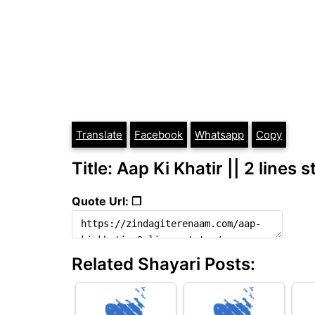
Translate
Facebook
Whatsapp
Copy
Title: Aap Ki Khatir || 2 lines 
Quote Url: ❐
Related Shayari Posts: