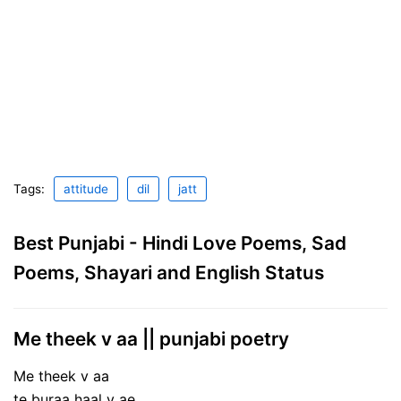
Tags:
attitude
dil
jatt
Best Punjabi - Hindi Love Poems, Sad
Poems, Shayari and English Status
Me theek v aa || punjabi poetry
Me theek v aa
te buraa haal v ae