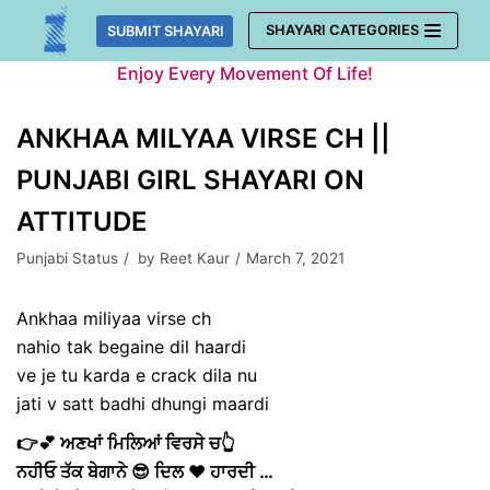
Skip
SHAYARI CATEGORIES
SUBMIT SHAYARI
to
Enjoy Every Movement Of Life!
content
ANKHAA MILYAA VIRSE CH ||
PUNJABI GIRL SHAYARI ON
ATTITUDE
Punjabi Status
by
Reet Kaur
March 7, 2021
Ankhaa miliyaa virse ch
nahio tak begaine dil haardi
ve je tu karda e crack dila nu
jati v satt badhi dhungi maardi
👉💕 ਅਣਖਾਂ ਮਿਲਿਆਂ ਵਿਰਸੇ ਚ
👆
ਨਹੀਓ ਤੱਕ ਬੇਗਾਨੇ 😎 ਦਿਲ ❤ ਹਾਰਦੀ …