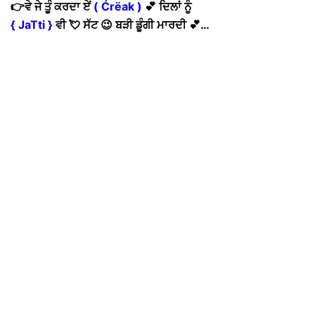
👉ਵੇ ਜੇ ਤੂੰ ਕਰਦਾ ਏਂ
( Ćrëak )
💕 ਦਿਲਾਂ ਨੂੰ
{ JaTti }
ਵੀ 💘 ਸੱਟ 😉 ਬੜੀ ਡੂੰਗੀ ਮਾਰਦੀ 💕…