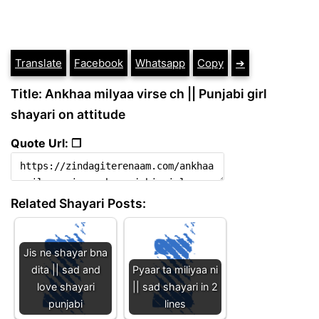
Translate
Facebook
Whatsapp
Copy
➔
Title: Ankhaa milyaa virse ch || Punjabi girl
shayari on attitude
Quote Url: ❐
Related Shayari Posts:
Jis ne shayar bna
dita || sad and
Pyaar ta miliyaa ni
love shayari
|| sad shayari in 2
punjabi
lines