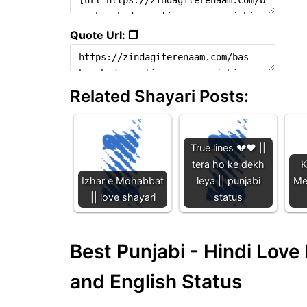
Quote Url: ❐
Related Shayari Posts:
True lines 💔♥️ ||
tera ho ke dekh
K
Izhar e Mohabbat
leya || punjabi
Me
|| love shayari
status
Best Punjabi - Hindi Lov
and English Status