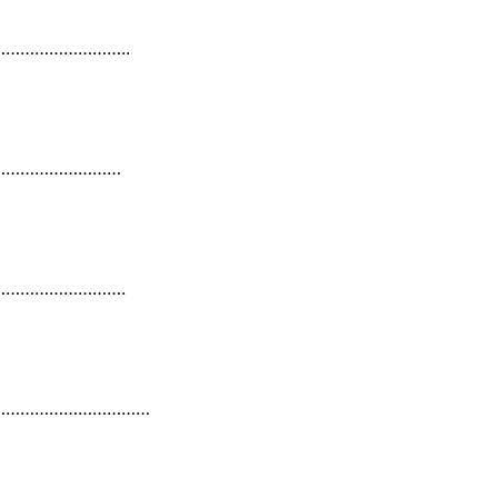
……………………..
………………………
…………………….
……………………………