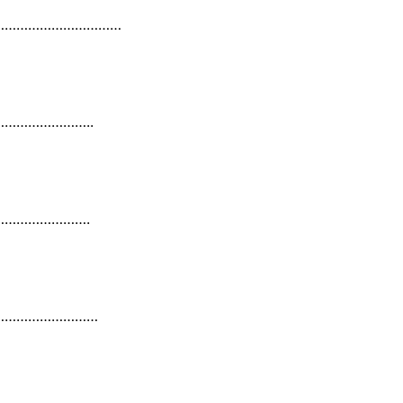
……………………………
…………………..
………………….
………………………