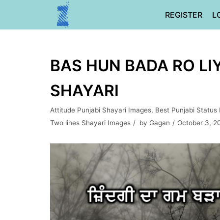
Skip
REGISTER
L
to
content
BAS HUN BADA RO LI
SHAYARI
Attitude Punjabi Shayari Images
,
Best Punjabi Status
Two lines Shayari Images
by
Gagan
October 3, 2