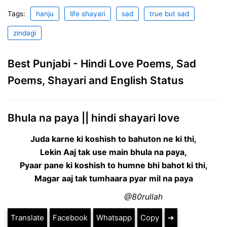
Tags:
hanju
life shayari
sad
true but sad
zindagi
Best Punjabi - Hindi Love Poems, Sad
Poems, Shayari and English Status
Bhula na paya || hindi shayari love
Juda karne ki koshish to bahuton ne ki thi,
Lekin Aaj tak use main bhula na paya,
Pyaar pane ki koshish to humne bhi bahot ki thi,
Magar aaj tak tumhaara pyar mil na paya
@80rullah
Translate
Facebook
Whatsapp
Copy
➔