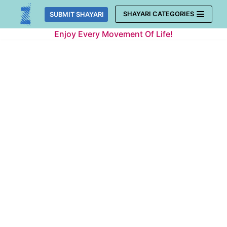
Skip
SHAYARI CATEGORIES
SUBMIT SHAYARI
to
Enjoy Every Movement Of Life!
content