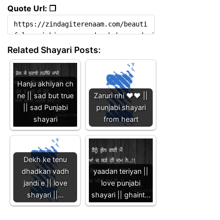
Quote Url: ❐
Related Shayari Posts:
Hanju akhiyan ch
ne || sad but true
Zaruri nhi ❤️❤️ ||
|| sad Punjabi
punjabi shayari
shayari
from heart
Dekh ke tenu
dhadkan vadh
yaadan teriyan ||
jandi e || love
love punjabi
shayari ||…
shayari || ghaint…