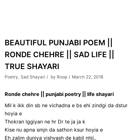
BEAUTIFUL PUNJABI POEM ||
RONDE CHEHRE || SAD LIFE ||
TRUE SHAYARI
Poetry
,
Sad Shayari
by
Roop
March 22, 2018
Ronde chehre || punjabi poetry || life shayari
Mil k ikk din sb ne vichadna e bs ehi zindgi da dstur
hoyia e
Thokran lggiyan ne hr Dr te ja ja k
Kise nu apna smjn da sathon ksur hoyia e
Eh zalim duniya vishvash de kabil nhii..