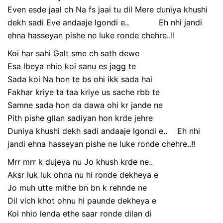
Even esde jaal ch Na fs jaai tu dil Mere duniya khushi
dekh sadi Eve andaaje lgondi e.. Eh nhi jandi
ehna hasseyan pishe ne luke ronde chehre..!!
Koi har sahi Galt sme ch sath dewe
Esa lbeya nhio koi sanu es jagg te
Sada koi Na hon te bs ohi ikk sada hai
Fakhar kriye ta taa kriye us sache rbb te
Samne sada hon da dawa ohi kr jande ne
Pith pishe gllan sadiyan hon krde jehre
Duniya khushi dekh sadi andaaje lgondi e.. Eh nhi
jandi ehna hasseyan pishe ne luke ronde chehre..!!
Mrr mrr k dujeya nu Jo khush krde ne..
Aksr luk luk ohna nu hi ronde dekheya e
Jo muh utte mithe bn bn k rehnde ne
Dil vich khot ohnu hi paunde dekheya e
Koi nhio lenda ethe saar ronde dilan di