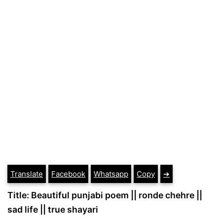
Translate
Facebook
Whatsapp
Copy
➔
Title: Beautiful punjabi poem || ronde chehre ||
sad life || true shayari