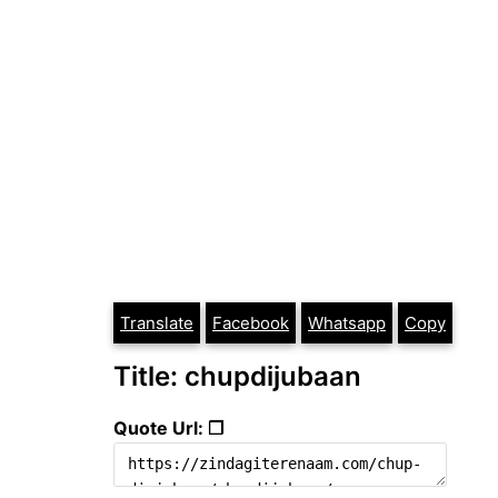
Translate
Facebook
Whatsapp
Copy
Title: chupdijubaan
Quote Url: ❐