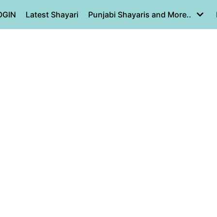
OGIN
Latest Shayari
Punjabi Shayaris and More..