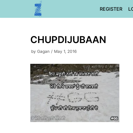
Skip
REGISTER
L
to
content
CHUPDIJUBAAN
by
Gagan
May 1, 2016