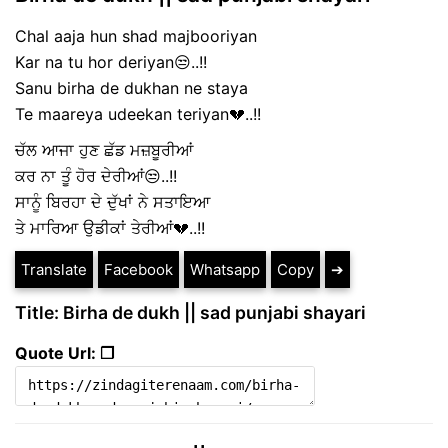
Chal aaja hun shad majbooriyan
Kar na tu hor deriyan😒..!!
Sanu birha de dukhan ne staya
Te maareya udeekan teriyan💔..!!
ਚੱਲ ਆਜਾ ਹੁਣ ਛੱਡ ਮਜ਼ਬੂਰੀਆਂ
ਕਰ ਨਾ ਤੂੰ ਹੋਰ ਦੇਰੀਆਂ😒..!!
ਸਾਨੂੰ ਬਿਰਹਾ ਦੇ ਦੁੱਖਾਂ ਨੇ ਸਤਾਇਆ
ਤੇ ਮਾਰਿਆ ਉਡੀਕਾਂ ਤੇਰੀਆਂ💔..!!
Translate
Facebook
Whatsapp
Copy
➔
Title: Birha de dukh || sad punjabi shayari
Quote Url: ❐