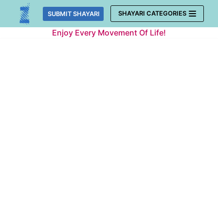
Skip
SHAYARI CATEGORIES
SUBMIT SHAYARI
to
Enjoy Every Movement Of Life!
content