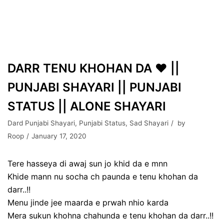
DARR TENU KHOHAN DA ❤️ ||
PUNJABI SHAYARI || PUNJABI
STATUS || ALONE SHAYARI
Dard Punjabi Shayari
,
Punjabi Status
,
Sad Shayari
by
Roop
January 17, 2020
Tere hasseya di awaj sun jo khid da e mnn
Khide mann nu socha ch paunda e tenu khohan da
darr..!!
Menu jinde jee maarda e prwah nhio karda
Mera sukun khohna chahunda e tenu khohan da darr..!!