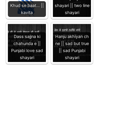
Khud se baat... ||
shayari || two line
kavita
shayari
Dass sajjna ki
Hanju akhiyan ch
chahunda e ||
ne || sad but true
Punjabi love sad
|| sad Punjabi
shayari
shayari