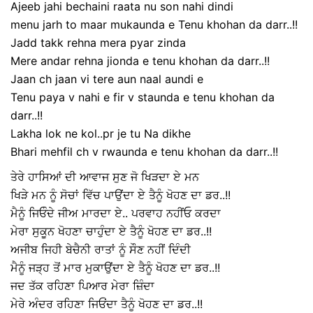
Ajeeb jahi bechaini raata nu son nahi dindi
menu jarh to maar mukaunda e Tenu khohan da darr..!!
Jadd takk rehna mera pyar zinda
Mere andar rehna jionda e tenu khohan da darr..!!
Jaan ch jaan vi tere aun naal aundi e
Tenu paya v nahi e fir v staunda e tenu khohan da
darr..!!
Lakha lok ne kol..pr je tu Na dikhe
Bhari mehfil ch v rwaunda e tenu khohan da darr..!!
ਤੇਰੇ ਹਾਸਿਆਂ ਦੀ ਆਵਾਜ ਸੁਣ ਜੋ ਖਿੜਦਾ ਏ ਮਨ
ਖਿੜੇ ਮਨ ਨੂੰ ਸੋਚਾਂ ਵਿੱਚ ਪਾਉਂਦਾ ਏ ਤੈਨੂੰ ਖੋਹਣ ਦਾ ਡਰ..!!
ਮੈਨੂੰ ਜਿਓੰਦੇ ਜੀਅ ਮਾਰਦਾ ਏ.. ਪਰਵਾਹ ਨਹੀਂਓ ਕਰਦਾ
ਮੇਰਾ ਸੁਕੂਨ ਖੋਹਣਾ ਚਾਹੁੰਦਾ ਏ ਤੈਨੂੰ ਖੋਹਣ ਦਾ ਡਰ..!!
ਅਜੀਬ ਜਿਹੀ ਬੇਚੈਨੀ ਰਾਤਾਂ ਨੂੰ ਸੌਣ ਨਹੀਂ ਦਿੰਦੀ
ਮੈਨੂੰ ਜੜ੍ਹ ਤੋਂ ਮਾਰ ਮੁਕਾਉਂਦਾ ਏ ਤੈਨੂੰ ਖੋਹਣ ਦਾ ਡਰ..!!
ਜਦ ਤੱਕ ਰਹਿਣਾ ਪਿਆਰ ਮੇਰਾ ਜ਼ਿੰਦਾ
ਮੇਰੇ ਅੰਦਰ ਰਹਿਣਾ ਜਿਓਂਦਾ ਤੈਨੂੰ ਖੋਹਣ ਦਾ ਡਰ..!!