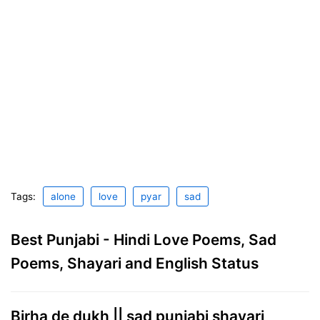
Tags:
alone
love
pyar
sad
Best Punjabi - Hindi Love Poems, Sad
Poems, Shayari and English Status
Birha de dukh || sad punjabi shayari