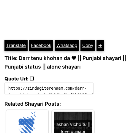
Translate
Facebook
Whatsapp
Copy
➔
Title: Darr tenu khohan da ❤️ || Punjabi shayari ||
Punjabi status || alone shayari
Quote Url: ❐
Related Shayari Posts:
lakhan Vicho tu ||
love punjabi