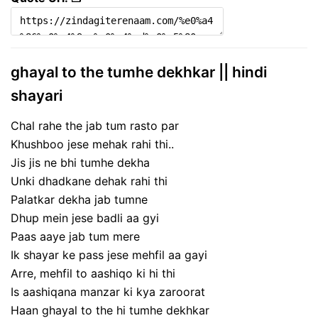
ghayal to the tumhe dekhkar || hindi
shayari
Chal rahe the jab tum rasto par
Khushboo jese mehak rahi thi..
Jis jis ne bhi tumhe dekha
Unki dhadkane dehak rahi thi
Palatkar dekha jab tumne
Dhup mein jese badli aa gyi
Paas aaye jab tum mere
Ik shayar ke pass jese mehfil aa gayi
Arre, mehfil to aashiqo ki hi thi
Is aashiqana manzar ki kya zaroorat
Haan ghayal to the hi tumhe dekhkar