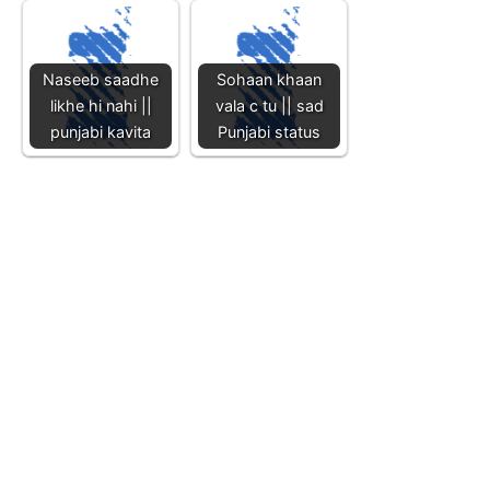
Naseeb saadhe
Sohaan khaan
likhe hi nahi ||
vala c tu || sad
punjabi kavita
Punjabi status