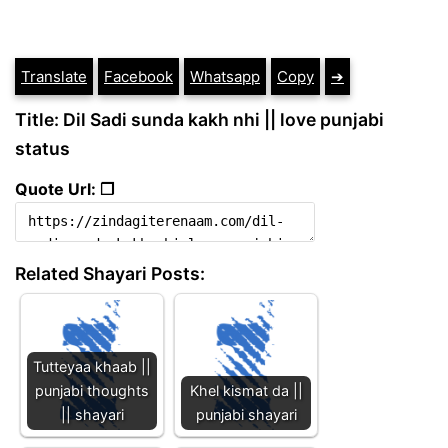
Translate
Facebook
Whatsapp
Copy
➔
Title: Dil Sadi sunda kakh nhi || love punjabi
status
Quote Url: ❐
Related Shayari Posts:
Tutteyaa khaab ||
punjabi thoughts
Khel kismat da ||
|| shayari
punjabi shayari