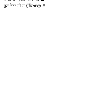
ਹੁਣ ਤੇਰਾ ਹੀ ਹੋ ਚੁੱਕਿਆ😘..!!