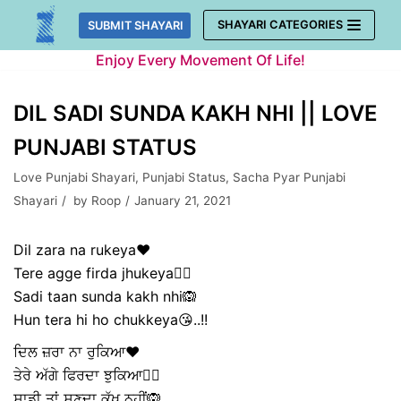
Skip
SHAYARI CATEGORIES
SUBMIT SHAYARI
to
Enjoy Every Movement Of Life!
content
DIL SADI SUNDA KAKH NHI || LOVE
PUNJABI STATUS
Love Punjabi Shayari
,
Punjabi Status
,
Sacha Pyar Punjabi
Shayari
by
Roop
January 21, 2021
Dil zara na rukeya❤️
Tere agge firda jhukeya🙇‍♀️
Sadi taan sunda kakh nhi🙉
Hun tera hi ho chukkeya😘..!!
ਦਿਲ ਜ਼ਰਾ ਨਾ ਰੁਕਿਆ❤️
ਤੇਰੇ ਅੱਗੇ ਫਿਰਦਾ ਝੁਕਿਆ🙇‍♀️
ਸਾਡੀ ਤਾਂ ਸੁਣਦਾ ਕੱਖ ਨਹੀਂ🙉