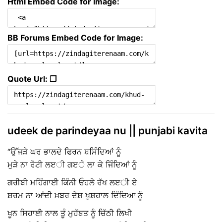
Html Embed Code for Image:
BB Forums Embed Code for Image:
Quote Url: ❐
udeek de parindeyaa nu || punjabi kavita
“ਉੱਜੜੇ ਘਰ ਭਾਲਦੇ ਫਿਰਨ ਬਸਿੰਦਿਆਂ ਨੂੰ
ਮੁੜੇ ਨਾ ਰੋਟੀ ਲੲੀ ਗੲੇ ਲਾ ਕੇ ਜਿੰਦਿਆਂ ਨੂੰ
ਗਰੀਬੀ ਮਹਿੰਗਾਈ ਕਿੰਨੀ ਓਹਲੇ ਰੱਖ ਲੲੀ ਏ
ਸ਼ਰਮ ਨਾ ਆਂਦੀ ਖ਼ਬਰ ਦੇਸ਼ ਖੁਸ਼ਹਾਲ ਦਿੰਦਿਆ ਨੂੰ
ਖੂਨ ਸਿਹਾਈ ਨਾਲ ਤੂੰ ਮੁਹੱਬਤ ਨੂੰ ਚਿੱਠੀ ਲਿਖੀ