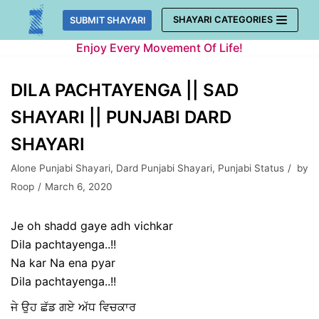
Skip
SHAYARI CATEGORIES
SUBMIT SHAYARI
to
Enjoy Every Movement Of Life!
content
DILA PACHTAYENGA || SAD
SHAYARI || PUNJABI DARD
SHAYARI
Alone Punjabi Shayari
,
Dard Punjabi Shayari
,
Punjabi Status
by
Roop
March 6, 2020
Je oh shadd gaye adh vichkar
Dila pachtayenga..!!
Na kar Na ena pyar
Dila pachtayenga..!!
ਜੇ ਉਹ ਛੱਡ ਗਏ ਅੱਧ ਵਿਚਕਾਰ