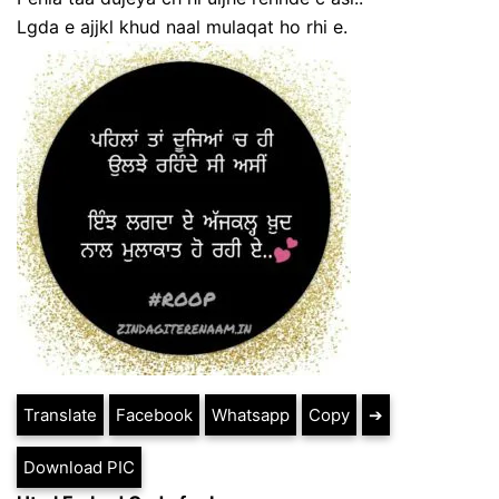
Lgda e ajjkl khud naal mulaqat ho rhi e.
Translate
Facebook
Whatsapp
Copy
➔
Download PIC