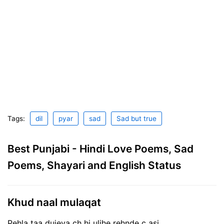
Tags:
dil
pyar
sad
Sad but true
Best Punjabi - Hindi Love Poems, Sad
Poems, Shayari and English Status
Khud naal mulaqat
Pehla taa dujeya ch hi uljhe rehnde c asi..