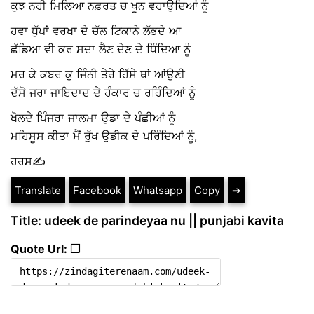
ਕੁਝ ਨਹੀ ਮਿਲਿਆ ਨਫ਼ਰਤ ਚ ਖੂਨ ਵਹਾਉਦਿਆਂ ਨੂੰ
ਹਵਾ ਧੁੱਪਾਂ ਵਰਖਾ ਦੇ ਚੱਲ ਟਿਕਾਨੇ ਲੱਭਦੇ ਆ
ਛੱਡਿਆ ਵੀ ਕਰ ਸਦਾ ਲੈਣ ਦੇਣ ਦੇ ਧਿੰਦਿਆ ਨੂੰ
ਮਰ ਕੇ ਕਬਰ ਕੁ ਜਿੰਨੀ ਤੇਰੇ ਹਿੱਸੇ ਥਾਂ ਆਂਉਣੀ
ਦੱਸੋ ਜਰਾ ਜਾਇਦਾਦ ਦੇ ਹੰਕਾਰ ਚ ਰਹਿੰਦਿਆਂ ਨੂੰ
ਖੋਲਦੇ ਪਿੰਜਰਾ ਜਾਲਮਾ ਉਡਾ ਦੇ ਪੰਛੀਆਂ ਨੂੰ
ਮਹਿਸੂਸ ਕੀਤਾ ਮੈਂ ਰੁੱਖ ਉਡੀਕ ਦੇ ਪਰਿੰਦਿਆਂ ਨੂੰ,
ਹਰਸ✍️
Translate
Facebook
Whatsapp
Copy
➔
Title: udeek de parindeyaa nu || punjabi kavita
Quote Url: ❐