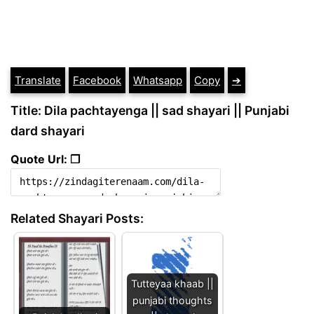
Translate
Facebook
Whatsapp
Copy
➔
Title: Dila pachtayenga || sad shayari || Punjabi
dard shayari
Quote Url: ❐
Related Shayari Posts:
Tutteyaa khaab ||
punjabi thoughts