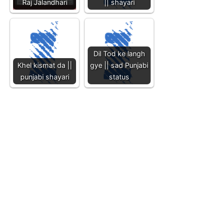
Raj Jalandhari
|| shayari
Dil Tod ke langh
Khel kismat da ||
gye || sad Punjabi
punjabi shayari
status