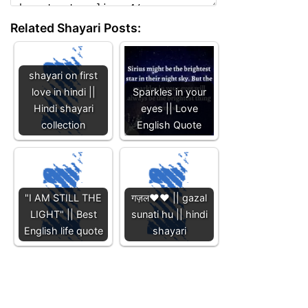
Related Shayari Posts:
shayari on first
love in hindi ||
Sparkles in your
Hindi shayari
eyes || Love
collection
English Quote
"I AM STILL THE
गज़ल❤️❤️ || gazal
LIGHT" || Best
sunati hu || hindi
English life quote
shayari