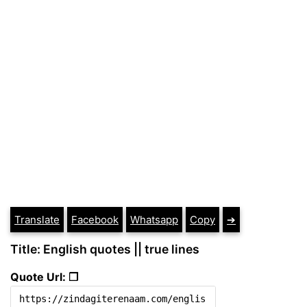
Translate
Facebook
Whatsapp
Copy
➔
Title: English quotes || true lines
Quote Url: ❐