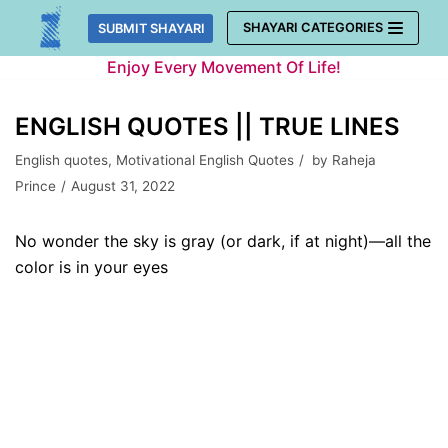
Skip
SHAYARI CATEGORIES
SUBMIT SHAYARI
to
Enjoy Every Movement Of Life!
content
ENGLISH QUOTES || TRUE LINES
English quotes
,
Motivational English Quotes
by
Raheja
Prince
August 31, 2022
No wonder the sky is gray (or dark, if at night)—all the
color is in your eyes