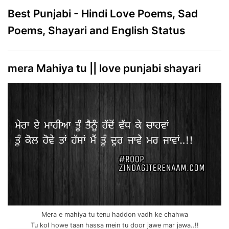
Best Punjabi - Hindi Love Poems, Sad
Poems, Shayari and English Status
mera Mahiya tu || love punjabi shayari
Mera e mahiya tu tenu haddon vadh ke chahwa
Tu kol howe taan hassa mein tu door jawe mar jawa..!!