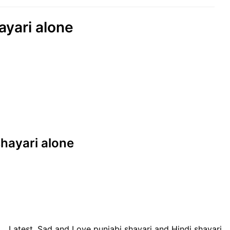
hayari alone
 shayari alone
Latest, Sad and Love punjabi shayari and Hindi shayari