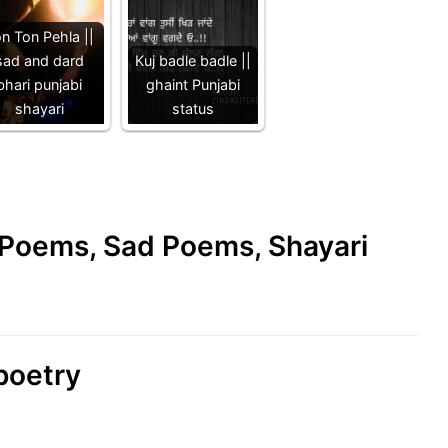
n Ton Pehla ||
sad and dard
Kuj badle badle ||
bhari punjabi
ghaint Punjabi
shayari
status
e Poems, Sad Poems, Shayari
 poetry