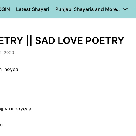
OGIN
Latest Shayari
Punjabi Shayaris and More..
TRY || SAD LOVE POETRY
12, 2020
ni hoyea
j v ni hoyeaa
nu