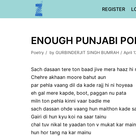
Skip
REGISTER
L
to
content
ENOUGH PUNJABI POE
Poetry
by
GURBINDERJIT SINGH BUMRAH
April 
Sach dasaan tere ton baad jive mera haaz hi 
Chehre akhaan moore bahut aun
par pehla vaang dil da kade rajj hi ni hoyeaa
eh gal mere kapde, boot, paggan nu pata
miln ton pehla kinni vaar badle me
sach dassan ohde vaang hun maithon kade saj
Gairi di hun kyu koi na saar tainu
chal tuv nikal te yaadan ton v mukat kar mai
hun hor tang na kar mainu