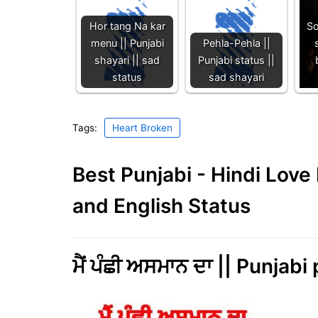
Hor tang Na kar
So
menu || Punjabi
Pehla-Pehla ||
shayari || sad
Punjabi status ||
status
sad shayari
Tags:
Heart Broken
Best Punjabi - Hindi Lov
and English Status
ਮੈਂ ਪੰਛੀ ਅਸਮਾਨ ਦਾ || Punjabi