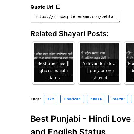
Quote Url: ❐
Related Shayari Posts:
Best true lines ||
Akhiyan ton door
Ko
ghaint punjabi
|| punjabi love
di
status
shayari
s
Tags:
akh
Dhadkan
haasa
intezar
Best Punjabi - Hindi Lov
and English Status