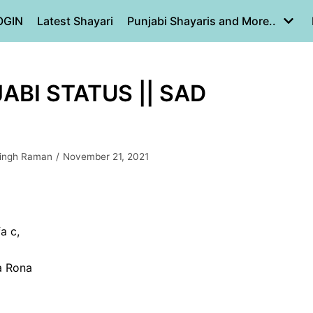
OGIN
Latest Shayari
Punjabi Shayaris and More..
ABI STATUS || SAD
Singh Raman
November 21, 2021
a c,
a Rona