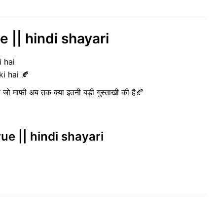
e || hindi shayari
i hai
ki hai 🍂
ी जो माफी अब तक क्या इतनी बड़ी गुस्ताखी की है🍂
rue || hindi shayari