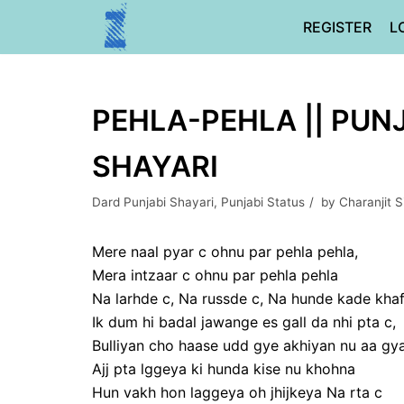
Skip
REGISTER
L
to
content
PEHLA-PEHLA || PUNJ
SHAYARI
Dard Punjabi Shayari
,
Punjabi Status
by
Charanjit 
Mere naal pyar c ohnu par pehla pehla,
Mera intzaar c ohnu par pehla pehla
Na larhde c, Na russde c, Na hunde kade khaf
Ik dum hi badal jawange es gall da nhi pta c,
Bulliyan cho haase udd gye akhiyan nu aa gy
Ajj pta lggeya ki hunda kise nu khohna
Hun vakh hon laggeya oh jhijkeya Na rta c