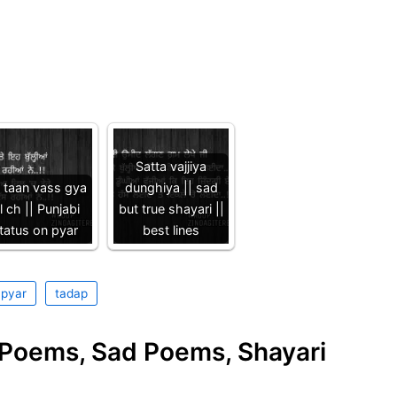
Satta vajjiya
i taan vass gya
dunghiya || sad
l ch || Punjabi
but true shayari ||
tatus on pyar
best lines
pyar
tadap
e Poems, Sad Poems, Shayari