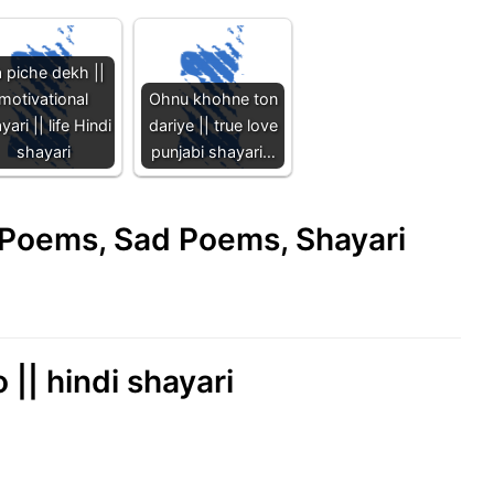
 piche dekh ||
motivational
Ohnu khohne ton
yari || life Hindi
dariye || true love
shayari
punjabi shayari…
e Poems, Sad Poems, Shayari
|| hindi shayari