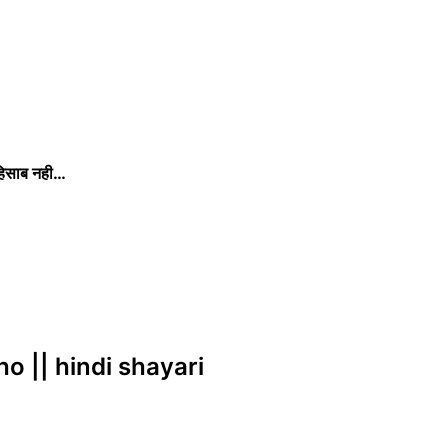
ई हिसाब नही…
o || hindi shayari