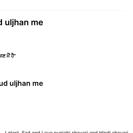
ud uljhan me
 ਮੈਂ ਹੈ”
khud uljhan me
Latest, Sad and Love punjabi shayari and Hindi shayari