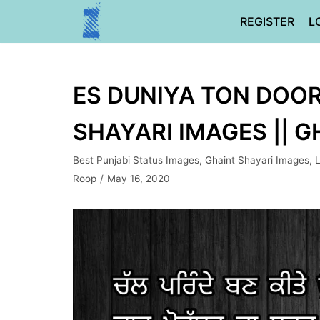
Skip
REGISTER
L
to
content
ES DUNIYA TON DOOR 
SHAYARI IMAGES || 
Best Punjabi Status Images
,
Ghaint Shayari Images
,
L
Roop
May 16, 2020