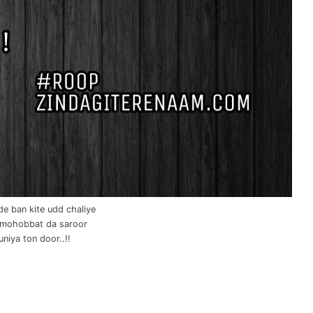
de ban kite udd chaliye
mohobbat da saroor
uniya ton door..!!