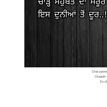
Chal parin
Chaadh 
Es d