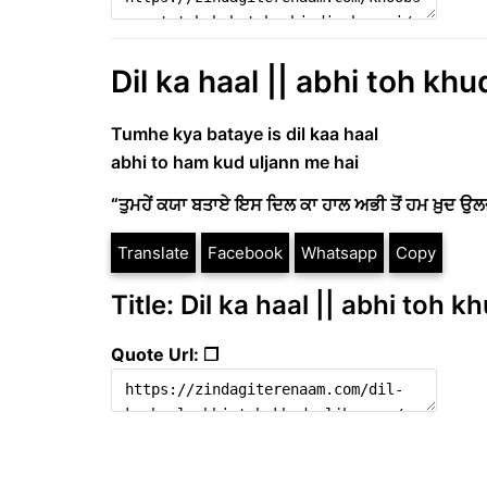
Dil ka haal || abhi toh kh
Tumhe kya bataye is dil kaa haal
abhi to ham kud uljann me hai
“ਤੁਮਹੇਂ ਕਯਾ ਬਤਾਏ ਇਸ ਦਿਲ ਕਾ ਹਾਲ ਅਭੀ ਤੋਂ ਹਮ ਖ਼ੁਦ ਉਲਜਣ
Translate
Facebook
Whatsapp
Copy
Title: Dil ka haal || abhi toh 
Quote Url: ❐