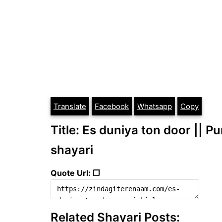
Translate
Facebook
Whatsapp
Copy
Title: Es duniya ton door || P
shayari
Quote Url: ❐
Related Shayari Posts: