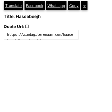
Translate
Facebook
Whatsapp
Copy
➔
Title: Hassebeejh
Quote Url: ❐