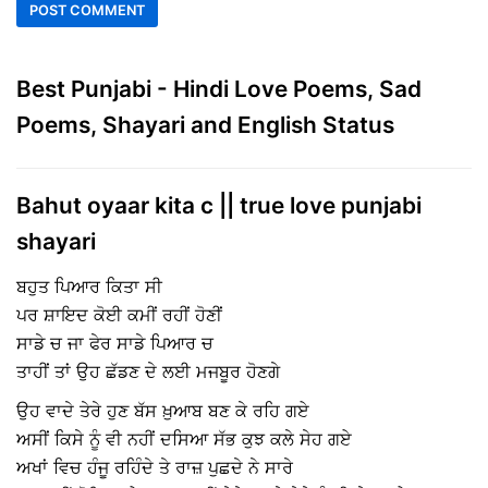
Best Punjabi - Hindi Love Poems, Sad
Poems, Shayari and English Status
Bahut oyaar kita c || true love punjabi
shayari
ਬਹੁਤ ਪਿਆਰ ਕਿਤਾ ਸੀ
ਪਰ ਸ਼ਾਇਦ ਕੋਈ ਕਮੀਂ ਰਹੀਂ ਹੋਣੀਂ
ਸਾਡੇ ਚ ਜਾ ਫੇਰ ਸਾਡੇ ਪਿਆਰ ਚ
ਤਾਹੀਂ ਤਾਂ ਉਹ ਛੱਡਣ ਦੇ ਲਈ ਮਜਬੂਰ ਹੋਣਗੇ
ਉਹ ਵਾਦੇ ਤੇਰੇ ਹੁਣ ਬੱਸ ਖ਼ੁਆਬ ਬਣ ਕੇ ਰਹਿ ਗਏ
ਅਸੀਂ ਕਿਸੇ ਨੂੰ ਵੀ ਨਹੀਂ ਦਸਿਆ ਸੱਭ ਕੁਝ ਕਲੇ ਸੇਹ ਗਏ
ਅਖਾਂ ਵਿਚ ਹੰਜੂ ਰਹਿੰਦੇ ਤੇ ਰਾਜ਼ ਪੁਛਦੇ ਨੇ ਸਾਰੇ