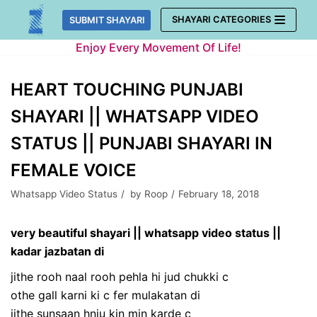
Skip
SHAYARI CATEGORIES
SUBMIT SHAYARI
to
Enjoy Every Movement Of Life!
content
HEART TOUCHING PUNJABI
SHAYARI || WHATSAPP VIDEO
STATUS || PUNJABI SHAYARI IN
FEMALE VOICE
Whatsapp Video Status
by
Roop
February 18, 2018
very beautiful shayari || whatsapp video status ||
kadar jazbatan di
jithe rooh naal rooh pehla hi jud chukki c
othe gall karni ki c fer mulakatan di
jithe sunsaan hnju kin min karde c