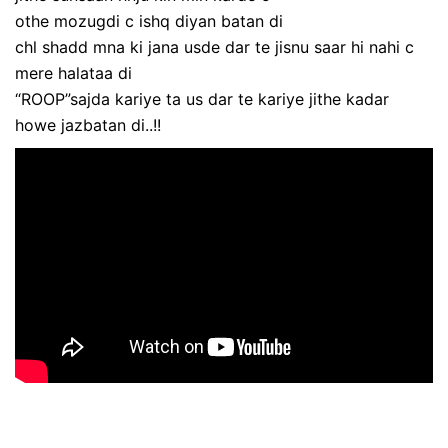
othe mozugdi c ishq diyan batan di
chl shadd mna ki jana usde dar te jisnu saar hi nahi c
mere halataa di
“ROOP”sajda kariye ta us dar te kariye jithe kadar
howe jazbatan di..!!