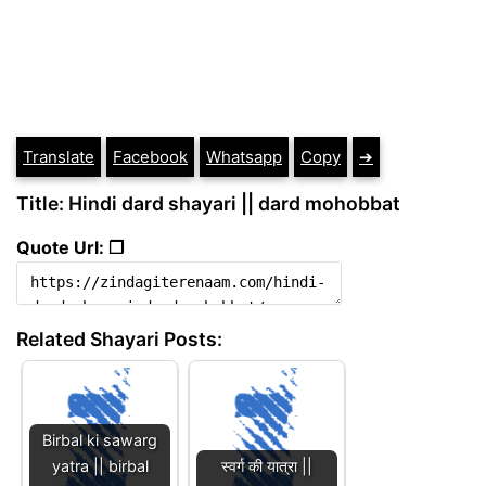
Translate
Facebook
Whatsapp
Copy
➔
Title: Hindi dard shayari || dard mohobbat
Quote Url: ❐
Related Shayari Posts:
Birbal ki sawarg
yatra || birbal
स्वर्ग की यात्रा ||