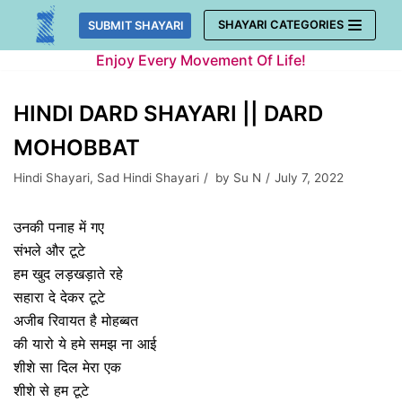
Skip
SHAYARI CATEGORIES
SUBMIT SHAYARI
to
Enjoy Every Movement Of Life!
content
HINDI DARD SHAYARI || DARD
MOHOBBAT
Hindi Shayari
,
Sad Hindi Shayari
by
Su N
July 7, 2022
उनकी पनाह में गए
संभले और टूटे
हम खुद लड़खड़ाते रहे
सहारा दे देकर टूटे
अजीब रिवायत है मोहब्बत
की यारो ये हमे समझ ना आई
शीशे सा दिल मेरा एक
शीशे से हम टूटे