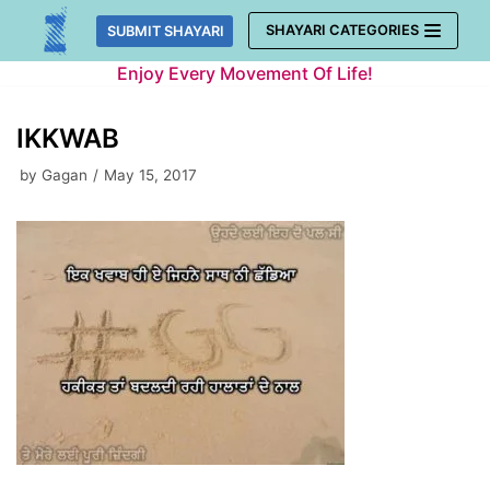
Skip
SHAYARI CATEGORIES
SUBMIT SHAYARI
to
Enjoy Every Movement Of Life!
content
IKKWAB
by
Gagan
May 15, 2017