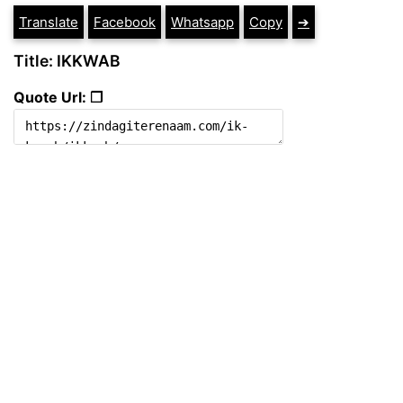
Translate
Facebook
Whatsapp
Copy
➔
Title: IKKWAB
Quote Url: ❐