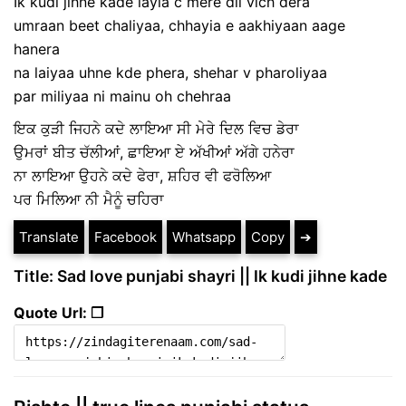
Ik kudi jihne kade layia c mere dil vich dera
umraan beet chaliyaa, chhayia e aakhiyaan aage
hanera
na laiyaa uhne kde phera, shehar v pharoliyaa
par miliyaa ni mainu oh chehraa
ਇਕ ਕੁੜੀ ਜਿਹਨੇ ਕਦੇ ਲਾਇਆ ਸੀ ਮੇਰੇ ਦਿਲ ਵਿਚ ਡੇਰਾ
ਉਮਰਾਂ ਬੀਤ ਚੱਲੀਆਂ, ਛਾਇਆ ਏ ਅੱਖੀਆਂ ਅੱਗੇ ਹਨੇਰਾ
ਨਾ ਲਾਇਆ ਉਹਨੇ ਕਦੇ ਫੇਰਾ, ਸ਼ਹਿਰ ਵੀ ਫਰੋਲਿਆ
ਪਰ ਮਿਲਿਆ ਨੀ ਮੈਨੂੰ ਚਹਿਰਾ
Translate
Facebook
Whatsapp
Copy
➔
Title: Sad love punjabi shayri || Ik kudi jihne kade
Quote Url: ❐