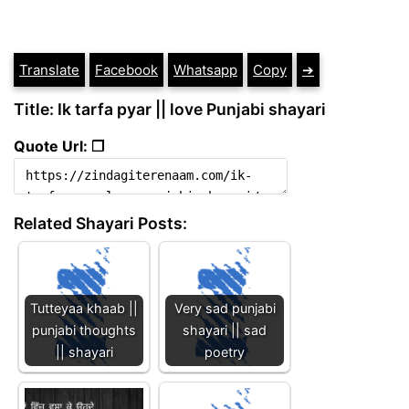
Translate
Facebook
Whatsapp
Copy
➔
Title: Ik tarfa pyar || love Punjabi shayari
Quote Url: ❐
Related Shayari Posts:
Tutteyaa khaab ||
Very sad punjabi
punjabi thoughts
shayari || sad
|| shayari
poetry