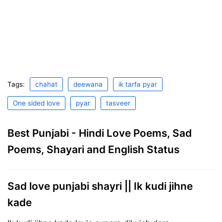
Tags:
chahat
deewana
ik tarfa pyar
One sided love
pyar
tasveer
Best Punjabi - Hindi Love Poems, Sad
Poems, Shayari and English Status
Sad love punjabi shayri || Ik kudi jihne
kade