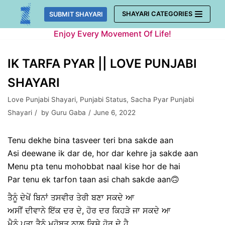
Skip
SHAYARI CATEGORIES
SUBMIT SHAYARI
to
Enjoy Every Movement Of Life!
content
IK TARFA PYAR || LOVE PUNJABI
SHAYARI
Love Punjabi Shayari
,
Punjabi Status
,
Sacha Pyar Punjabi
Shayari
by
Guru Gaba
June 6, 2022
Tenu dekhe bina tasveer teri bna sakde aan
Asi deewane ik dar de, hor dar kehre ja sakde aan
Menu pta tenu mohobbat naal kise hor de hai
Par tenu ek tarfon taan asi chah sakde aan🙃
ਤੈਨੂੰ ਦੇਖੇਂ ਬਿਨਾਂ ਤਸਵੀਰ ਤੇਰੀ ਬਣਾ ਸਕਦੇ ਆ
ਅਸੀਂ ਦੀਵਾਨੇ ਇੱਕ ਦਰ ਦੇ, ਹੋਰ ਦਰ ਕਿਹੜੇ ਜਾ ਸਕਦੇ ਆ
ਮੈਨੂੰ ਪਤਾ ਤੈਨੂੰ ਮਹੋਬਤ ਨਾਲ ਕਿਸੇ ਹੋਰ ਦੇ ਹੈ