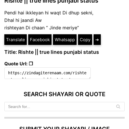
Rishte || true lines punjabi status
Pendi hai ikkleyan hi waqt Di dhup sekni,
Dhal hi jaandi Aw
rishteyan Di chaan “ Jinde meriye”
Translate
Facebook
Whatsapp
Copy
➔
Title: Rishte || true lines punjabi status
Quote Url: ❐
SEARCH SHAYARI OR QUOTE
SUBMIT YOUR SHAYARI / IMAGE