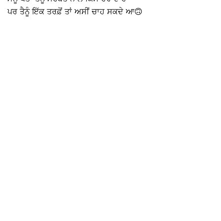
ਪਰ ਤੈਨੂੰ ਇੱਕ ਤਰਫ਼ੋਂ ਤਾਂ ਅਸੀਂ ਚਾਹ ਸਕਦੇ ਆ🙃