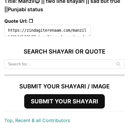
Title: Manzil😇 || two line shayari || sad but true
||Punjabi status
Quote Url: ❐
SEARCH SHAYARI OR QUOTE
SUBMIT YOUR SHAYARI / IMAGE
SUBMIT YOUR SHAYARI
Top, Recent & all Contributors