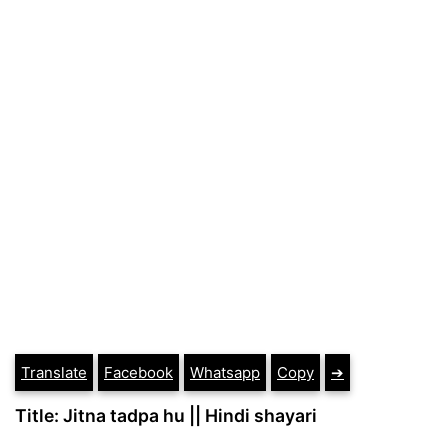
Translate
Facebook
Whatsapp
Copy
➔
Title: Jitna tadpa hu || Hindi shayari