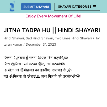
Skip
SHAYARI CATEGORIES
SUBMIT SHAYARI
to
Enjoy Every Movement Of Life!
content
JITNA TADPA HU || HINDI SHAYARI
Hindi Shayari
,
Sad Hindi Shayari
,
Two Lines Hindi Shayari
by
tarun kumar
December 31, 2023
जितना 🤔तडपा हूँ उतना 😃एक दिन तड्पोगे,😁
जिस 🤔जिस गली भटका 😊तुम भी भटकोगे🤟
le खेला जो 🤔मोहब्बत का इतनी🤟 सफ्राई से ,👍
गले 🤪मिलना तो छोड्डो🙏 हाथ मिलाने को तरसोगे🤪🤪