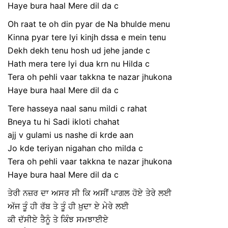
Haye bura haal Mere dil da c
Oh raat te oh din pyar de Na bhulde menu
Kinna pyar tere lyi kinjh dssa e mein tenu
Dekh dekh tenu hosh ud jehe jande c
Hath mera tere lyi dua krn nu Hilda c
Tera oh pehli vaar takkna te nazar jhukona
Haye bura haal Mere dil da c
Tere hasseya naal sanu mildi c rahat
Bneya tu hi Sadi ikloti chahat
ajj v gulami us nashe di krde aan
Jo kde teriyan nigahan cho milda c
Tera oh pehli vaar takkna te nazar jhukona
Haye bura haal Mere dil da c
ਤੇਰੀ ਨਜ਼ਰ ਦਾ ਅਸਰ ਸੀ ਕਿ ਅਸੀਂ ਪਾਗਲ ਹੋਏ ਤੇਰੇ ਲਈ
ਅੱਜ ਤੂੰ ਹੀ ਰੱਬ ਤੇ ਤੂੰ ਹੀ ਖ਼ੁਦਾ ਏ ਮੇਰੇ ਲਈ
ਕੀ ਦੱਸੀਏ ਤੈਨੂੰ ਤੇ ਕਿੰਝ ਸਮਝਾਈਏ