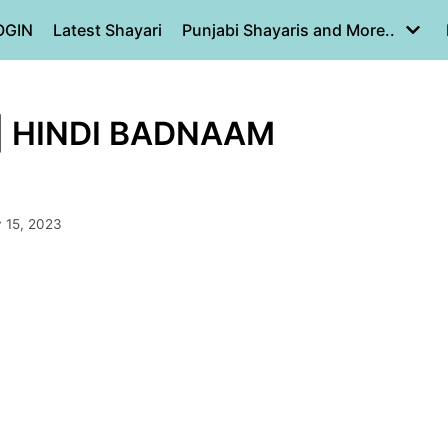
OGIN
Latest Shayari
Punjabi Shayaris and More..
|| HINDI BADNAAM
y 15, 2023