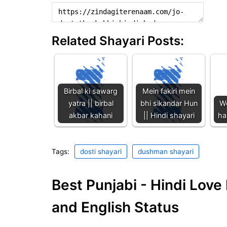
Related Shayari Posts:
Birbal ki sawarg
Mein fakiri mein
yatra || birbal
bhi sikandar Hun
Wo
akbar kahani
|| Hindi shayari
hai
Tags:
dosti shayari
dushman shayari
Best Punjabi - Hindi Lov
and English Status