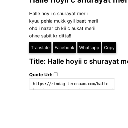
Halle hoyii c shurayat merii
kyuu pehla mukk gyii baat merii
ohdii nazar ch kii c aukat merii
ohne sabit kr ditta!!
Translate
Facebook
Whatsapp
Copy
Title: Halle hoyii c shurayat me
Quote Url: ❐