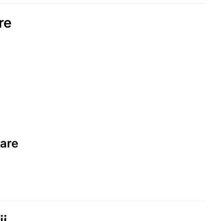
re
kare
ii