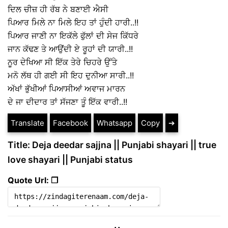
ਦਿਲ ਚੀਜ਼ ਹੀ ਰੱਬ ਨੇ ਬਣਾਈ ਐਸੀ
ਪਿਆਰ ਮਿਲੇ ਨਾ ਮਿਲੇ ਇਹ ਤਾਂ ਹੁੰਦੀ ਹਾਰੀ..!!
ਪਿਆਰ ਜਾਣੀ ਨਾ ਇਕੱਲੇ ਫੁੱਲਾਂ ਦੀ ਸੇਜ ਕਿੱਧਰੇ
ਜਾਨ ਕੱਢਣ ਤੇ ਆਉਂਦੀ ਏ ਰੂਹਾਂ ਦੀ ਯਾਰੀ..!!
ਨੂਰ ਦੇਖਿਆ ਸੀ ਇੱਕ ਤੇਰੇ ਚਿਹਰੇ ਉੱਤੇ
ਮਨੋ ਲੱਥ ਹੀ ਗਈ ਸੀ ਇਹ ਦੁਨੀਆ ਸਾਰੀ..!!
ਅੱਖਾਂ ਭੁੱਖੀਆਂ ਪਿਆਸੀਆਂ ਅਵਾਜ ਮਾਰਨ
ਦੇ ਜਾ ਦੀਦਾਰ ਤਾਂ ਸੱਜਣਾ ਤੂੰ ਇੱਕ ਵਾਰੀ..!!
Translate
Facebook
Whatsapp
Copy
➔
Title: Deja deedar sajjna || Punjabi shayari || true
love shayari || Punjabi status
Quote Url: ❐