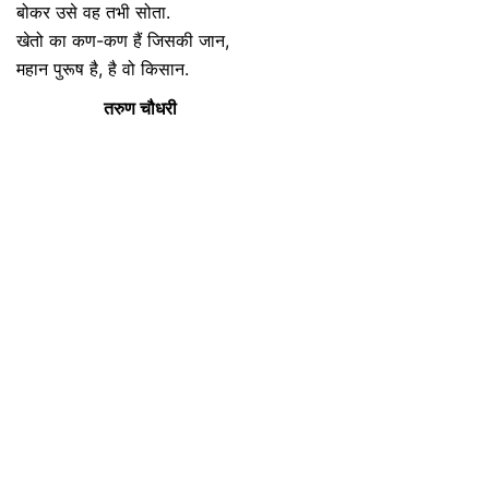
बोकर उसे वह तभी सोता.
खेतो का कण-कण हैं जिसकी जान,
महान पुरूष है, है वो किसान.
तरुण चौधरी