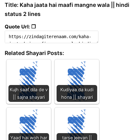
Title: Kaha jaata hai maafi mangne wala || hindi
status 2 lines
Quote Url: ❐
Related Shayari Posts:
Kujh saaf dila de v
Kudiyaa da kudi
|| sajna shayari
hona || shayari
Yaad hai woh har
tarse jeevan ||