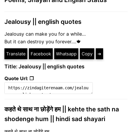
Jealousy || english quotes
Jealousy can make you for a while…
But it can destroy you forever….🍁
Translate
Facebook
Whatsapp
Copy
➔
Title: Jealousy || english quotes
Quote Url: ❐
कहते थे साथ ना छोड़ेंगे हम || kehte the sath na
shodenge hum || hindi sad shayari
कहते थे साथ ना छोड़ेंगे हम,