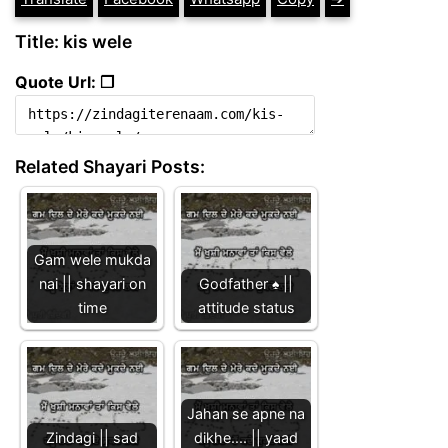
Title: kis wele
Quote Url: ❐
Related Shayari Posts:
Gam wele mukda
nai || shayari on
Godfather ♠️ ||
time
attitude status
Jahan se apne na
Zindagi || sad
dikhe.... || yaad