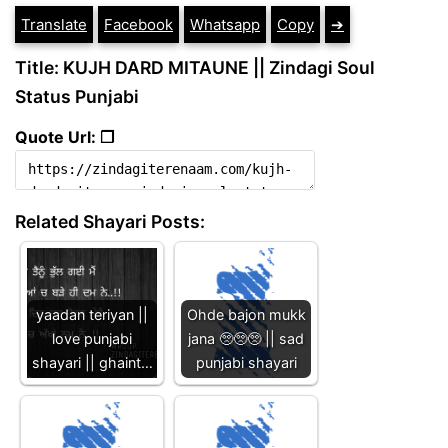
Translate
Facebook
Whatsapp
Copy
➔
Title: KUJH DARD MITAUNE || Zindagi Soul
Status Punjabi
Quote Url: ❐
Related Shayari Posts:
yaadan teriyan ||
Ohde bajon mukk
love punjabi
jana 🥺🥺🥺 || sad
shayari || ghaint…
punjabi shayari