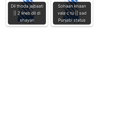
Dil thoda jajbaati
Sohaan khaan
|| 2 lines dil di
vala c tu || sad
shayari
Punjabi status