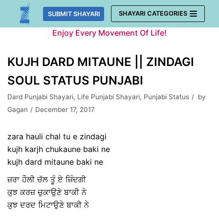
Skip
SHAYARI CATEGORIES
SUBMIT SHAYARI
to
Enjoy Every Movement Of Life!
content
KUJH DARD MITAUNE || ZINDAGI
SOUL STATUS PUNJABI
Dard Punjabi Shayari
,
Life Punjabi Shayari
,
Punjabi Status
by
Gagan
December 17, 2017
zara hauli chal tu e zindagi
kujh karjh chukaune baki ne
kujh dard mitaune baki ne
ਜ਼ਰਾ ਹੌਲੀ ਚੱਲ ਤੂੰ ਏ ਜ਼ਿੰਦਗੀ
ਕੁਝ ਕਰਜ਼ ਚੁਕਾਉਣੇ ਬਾਕੀ ਨੇ
ਕੁਝ ਦਰਦ ਮਿਟਾਉਣੇ ਬਾਕੀ ਨੇ