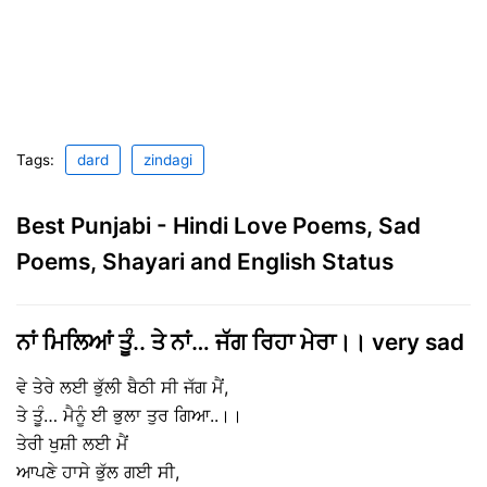
Tags:
dard
zindagi
Best Punjabi - Hindi Love Poems, Sad
Poems, Shayari and English Status
ਨਾਂ ਮਿਲਿਆਂ ਤੂੰ.. ਤੇ ਨਾਂ… ਜੱਗ ਰਿਹਾ ਮੇਰਾ।। very sad
ਵੇ ਤੇਰੇ ਲਈ ਭੁੱਲੀ ਬੈਠੀ ਸੀ ਜੱਗ ਮੈਂ,
ਤੇ ਤੂੰ… ਮੈਨੂੰ ਈ ਭੁਲਾ ਤੁਰ ਗਿਆ..।।
ਤੇਰੀ ਖੁਸ਼ੀ ਲਈ ਮੈਂ
ਆਪਣੇ ਹਾਸੇ ਭੁੱਲ ਗਈ ਸੀ,